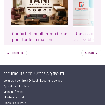
on
Confort et mobilier moderne
Une assurance 
es
pour toute la maison
accessible à Dji
← Précédent
Suivant →
RECHERCHES POPULAIRES À DJIBOUTI
Voitures à vendre à Djibouti
,
Louer une voiture
Appartements à louer
Maisons à vendre
Meubles à vendre
Emplois à Djibouti