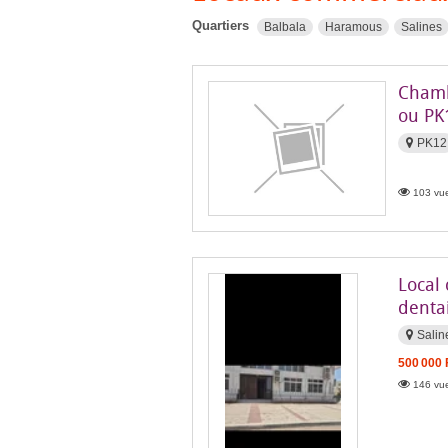
Quartiers
Balbala
Haramous
Salines
Chamb
ou PK
PK12
103 vue
Local 
dentai
Salin
500 000
146 vue