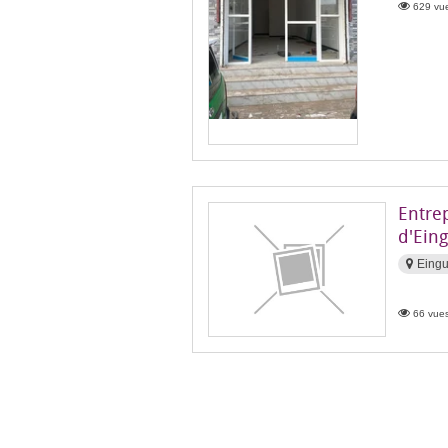
629 vue
Entre
d'Ein
Eingu
66 vues