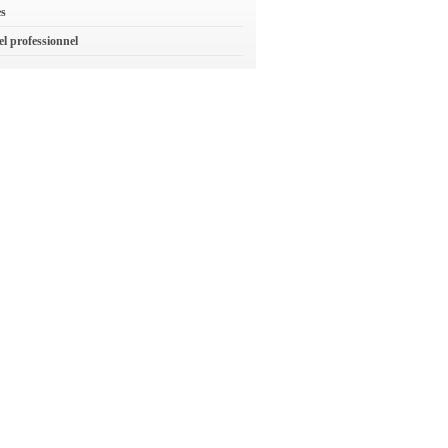
es
el professionnel