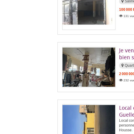
Salin
100 000
131 vue
Je ven
bien s
Quart
2 000 00
232 vue
Local
Guell
Local com
personnel
Housse.