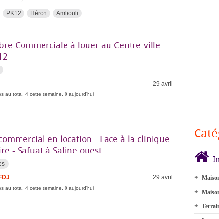
PK12
Héron
Ambouli
re Commerciale à louer au Centre-ville
12
29 avril
s au total, 4 cette semaine, 0 aujourd'hui
Caté
commercial en location - Face à la clinique
re - Safuat à Saline ouest
I
es
 FDJ
29 avril
Maison
s au total, 4 cette semaine, 0 aujourd'hui
Maison
Terrai