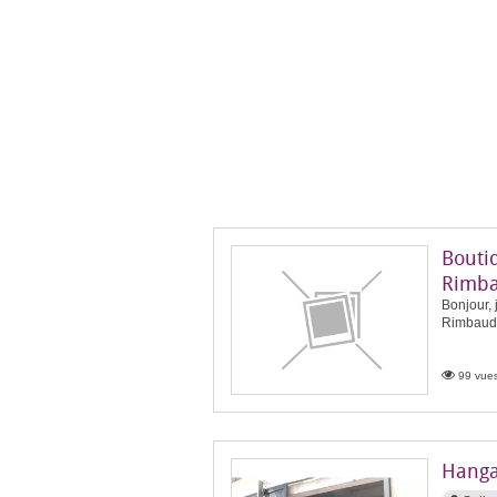
Bouti
Rimb
Bonjour, 
Rimbaud. 
99 vues
Hangar