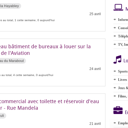
la Hayabley
M
25 avril
Inform
s au total, 1 cette semaine, 0 aujourd'hui
Consol
Téléph
TV, Im
au bâtiment de bureaux à louer sur la
de l'Aviation
Lo
au du Marabout
24 avril
Sports
 au total, 4 cette semaine, 0 aujourd'hui
Livres
Jeux &
Films,
commercial avec toilette et réservoir d'eau
er - Rue Mandela
E
uli
Emplo
21 avril