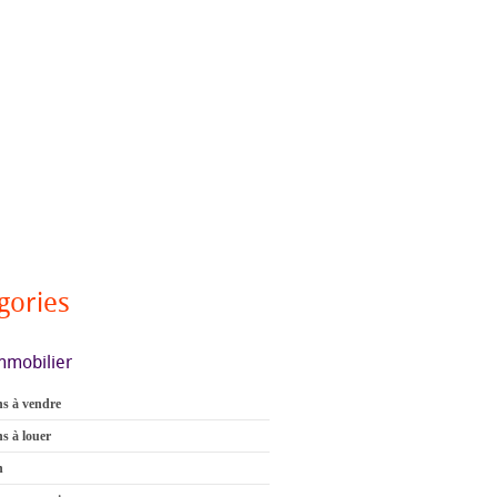
gories
mmobilier
s à vendre
s à louer
n