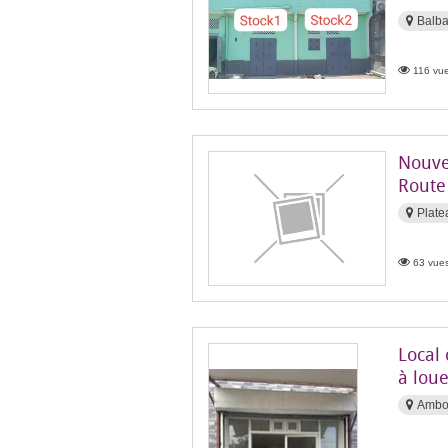
Balba
116 vue
Nouve
Route 
Plate
63 vues
Local 
à lou
Ambo