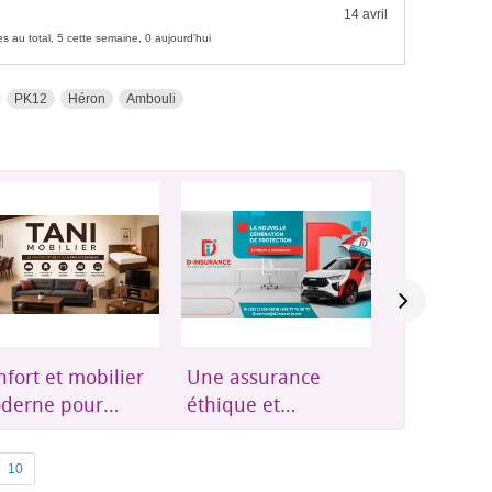
14 avril
s au total, 5 cette semaine, 0 aujourd'hui
PK12
Héron
Ambouli
e assurance
Groupes
Résidence
ique et
électrogènes,
Plus qu'u
essible à
onduleurs et
résidence,
bouti
énergie solaire
où l'on se
10
soi