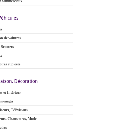
x commerciaux
Véhicules
es
on de voitures
 Scooters
ux
ires et pièces
aison, Décoration
s et Intérieur
oménager
iseurs
,
Télévisions
nts, Chaussures, Mode
oires