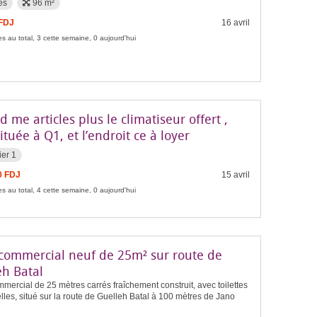
es
96 m²
 FDJ
16 avril
s au total, 3 cette semaine, 0 aujourd'hui
d me articles plus le climatiseur offert ,
ituée à Q1, et l’endroit ce à loyer
ier 1
0 FDJ
15 avril
s au total, 4 cette semaine, 0 aujourd'hui
 commercial neuf de 25m² sur route de
eh Batal
mercial de 25 mètres carrés fraîchement construit, avec toilettes
les, situé sur la route de Guelleh Batal à 100 mètres de Jano