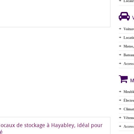
Locau
Voitur
Locati
Motos,
Batea
Accesso
M
Meuble
Électr
Climat
Vêteme
locaux de stockage à Hayabley, idéal pour
Access
té