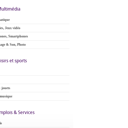
ultimédia
atique
es, Jeux vidéo
ones, Smartphones
age & Son, Photo
isirs et sports
 jouets
 musique
mplois & Services
is