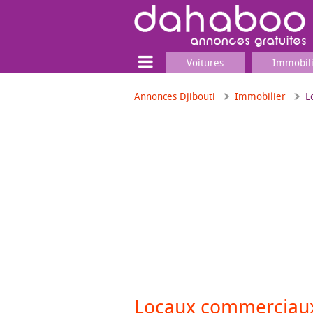
Voitures
Immobil
Annonces Djibouti
Immobilier
L
Terrain
Locaux commerciaux
Emplois & Services
Emplois
Services
Matériel professionnel
Locaux commercia