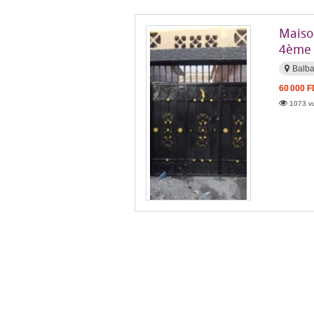
Maiso
4ème 
Balba
60 000 
1073 vu