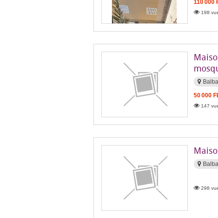
110 000 
198 vue
Maiso
mosqu
Balba
50 000 
147 vue
Maiso
Balb
298 vue