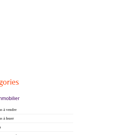
gories
mmobilier
s à vendre
s à louer
n