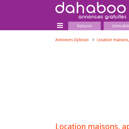
Voitures
Immobil
Annonces Djibouti
Location maisons
Terrain
Locaux commerciaux
Emplois & Services
Emplois
Services
Matériel professionnel
Location maisons, 