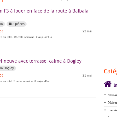
 F3 à louer en face de la route à Balbala
la
3 pièces
FDJ
22 mai
s au total, 19 cette semaine, 0 aujourd'hui
F4 neuve avec terrasse, calme à Dogley
la Dogley
Caté
FDJ
21 mai
s au total, 5 cette semaine, 0 aujourd'hui
I
Maison
Maison
Terrai