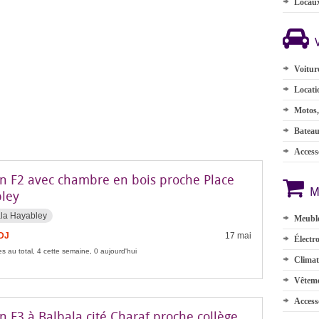
Locau
Voitur
Locati
Motos,
Batea
Accesso
n F2 avec chambre en bois proche Place
M
ley
la Hayabley
Meuble
FDJ
17 mai
Électr
s au total, 4 cette semaine, 0 aujourd'hui
Climat
Vêteme
Access
 F3 à Balbala cité Charaf proche collège