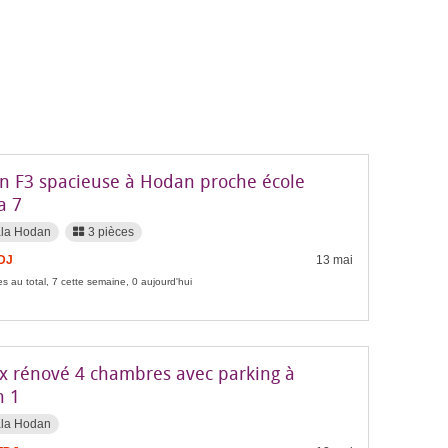
n F3 spacieuse à Hodan proche école
a 7
ala Hodan
3 pièces
FDJ
13 mai
s au total, 7 cette semaine, 0 aujourd'hui
x rénové 4 chambres avec parking à
 1
ala Hodan