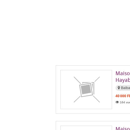
Maiso
Hayab
Balba
40 000 
164 vue
Maison