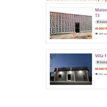
Maison
T3
Balba
45 000 
399 vue
Villa 
Balba
90 000 
201 vue