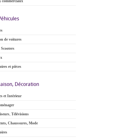
x commerciaux
Véhicules
es
on de voitures
 Scooters
ux
ires et pièces
aison, Décoration
s et Intérieur
oménager
iseurs
,
Télévisions
nts, Chaussures, Mode
oires