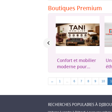
Boutiques Premium
Assurances Auto,
Confort et mobilier
Un
Habitation & Pro –
moderne pour
éth
Amerga Assurances
toute la maison
acc
Dji
Previous
←
1
...
6
7
8
9
10
1
RECHERCHES POPULAIRES À DJIBOU