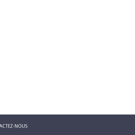
 Levent –
Première assurance
Mobilier élégant
ne
islamique à
pour chaque piè
 un lieu
Djibouti
de votre maison
 sent chez
ACTEZ-NOUS