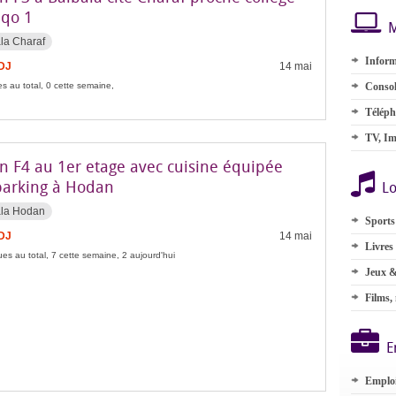
qo 1
M
la Charaf
Inform
FDJ
14 mai
s au total, 0 cette semaine,
Consol
Téléph
TV, Im
n F4 au 1er etage avec cuisine équipée
parking à Hodan
Lo
ala Hodan
Sports
FDJ
14 mai
Livres
es au total, 7 cette semaine, 2 aujourd'hui
Jeux &
Films,
E
Emplo