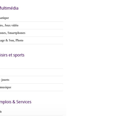
ultimédia
atique
es, Jeux vidéo
ones, Smartphones
age & Son, Photo
isirs et sports
 jouets
 musique
mplois & Services
is