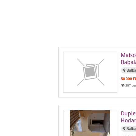
Maiso
Babal
Balb
50 000 
287 vue
Duple
Hodan
Balb