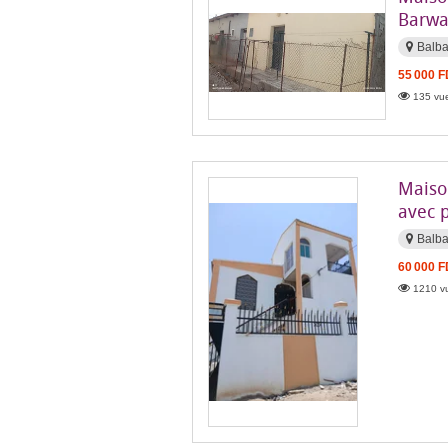
Barwa
Balba
55 000 
135 vue
Maiso
avec 
Balb
60 000 
1210 vu