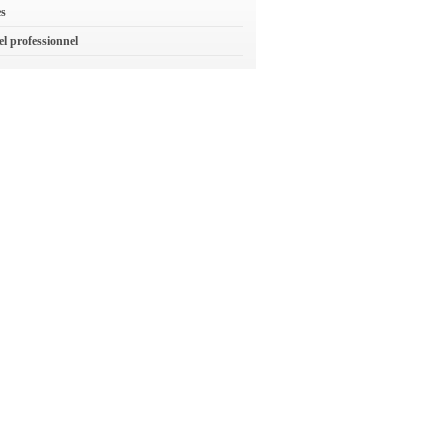
es
el professionnel