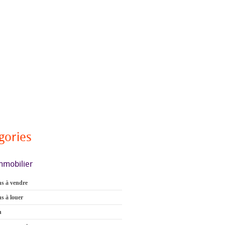
gories
mmobilier
s à vendre
s à louer
n