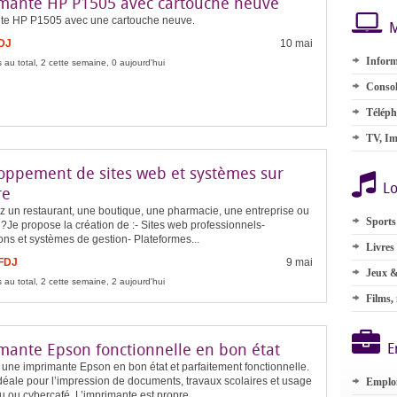
mante HP P1505 avec cartouche neuve
te HP P1505 avec une cartouche neuve.
M
FDJ
10 mai
Inform
 au total, 2 cette semaine, 0 aujourd'hui
Consol
Téléph
TV, Im
oppement de sites web et systèmes sur
Lo
re
z un restaurant, une boutique, une pharmacie, une entreprise ou
Sports
 ?Je propose la création de :- Sites web professionnels-
ons et systèmes de gestion- Plateformes...
Livres
 FDJ
9 mai
Jeux &
 au total, 2 cette semaine, 2 aujourd'hui
Films,
mante Epson fonctionnelle en bon état
E
une imprimante Epson en bon état et parfaitement fonctionnelle.
idéale pour l’impression de documents, travaux scolaires et usage
Emplo
 ou cybercafé. L’imprimante est propre...