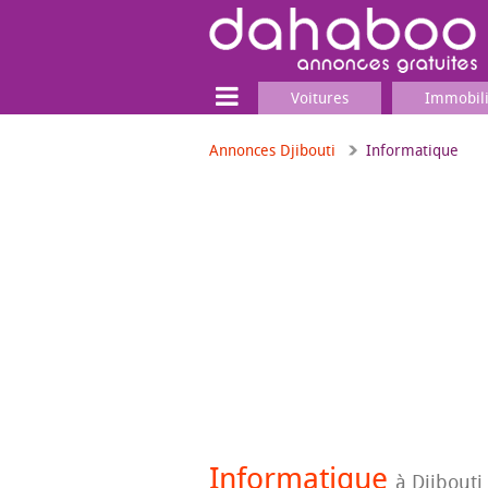
Voitures
Immobil
Annonces Djibouti
Informatique
Terrain
Locaux commerciaux
Emplois & Services
Emplois
Services
Matériel professionnel
Informatique
à Djibouti