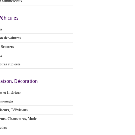
x commerciaux
Véhicules
es
on de voitures
 Scooters
ux
ires et pièces
aison, Décoration
s et Intérieur
oménager
iseurs
,
Télévisions
nts, Chaussures, Mode
oires