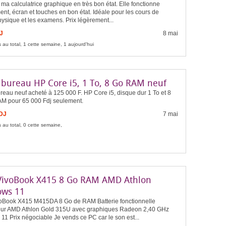
ma calculatrice graphique en très bon état. Elle fonctionne
ent, écran et touches en bon état. Idéale pour les cours de
ysique et les examens. Prix légèrement...
J
8 mai
 au total, 1 cette semaine, 1 aujourd'hui
 bureau HP Core i5, 1 To, 8 Go RAM neuf
eau neuf acheté à 125 000 F. HP Core i5, disque dur 1 To et 8
M pour 65 000 Fdj seulement.
FDJ
7 mai
 au total, 0 cette semaine,
VivoBook X415 8 Go RAM AMD Athlon
ws 11
oBook X415 M415DA 8 Go de RAM Batterie fonctionnelle
ur AMD Athlon Gold 315U avec graphiques Radeon 2,40 GHz
1 Prix négociable Je vends ce PC car le son est...