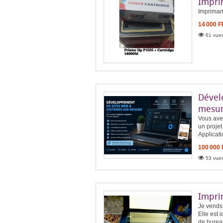
Impri
Impriman
14 000 
61 vues
Dével
mesu
Vous ave
un projet
Applicati
100 000
53 vues
Impri
Je vends 
Elle est 
de bureau