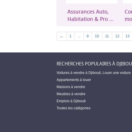
Assurances Auto,
Confort et mobilier
Un
Habitation & Pro –
moderne pour
éth
Amerga Assurances
toute la maison
acc
Dji
Previous
←
1
...
9
10
11
12
13
RECHERCHES POPULAIRES À DJIBOU
Voitures à vendre à Djibouti
,
Louer une voiture
Appartements à louer
Maisons à vendre
Meubles à vendre
Emplois à Djibouti
Toutes les catégories