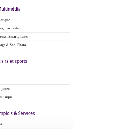
ultimédia
atique
es, Jeux vidéo
ones, Smartphones
age & Son, Photo
isirs et sports
 jouets
 musique
mplois & Services
is