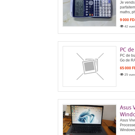
Je vends 
parfaitem
maths, ph
9 000 FD
42 vues
PC de
PC de bur
Go de RA
65 000 
25 vues
Asus 
Windo
Asus Viv
Processe
Windows 1