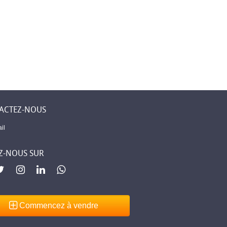
 Levent –
Première assurance
Mobilier élégant
ne
islamique à
pour chaque piè
 un lieu
Djibouti
de votre maison
 sent chez
ACTEZ-NOUS
il
Z-NOUS SUR
Commencez à vendre