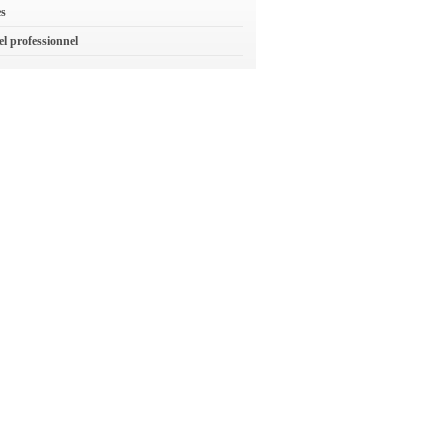
es
el professionnel