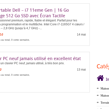
rtable Dell – i7 11eme Gen | 16 Go
ge 512 Go SSD avec Écran Tactile
sionnel premium, rapide, fiable et élégant. Parfait pour les
a programmation et le multitâche. Intel Core i7-1165G7 4 cœurs /
 – 2,8 GHz (jusqu’à 4,7 GHz) -...
FDJ
14 mai
 au total, 0 cette semaine,
r PC neuf jamais utilisé en excellent état
un clavier PC neuf, jamais utilisé, à très bon prix.
Caté
J
13 mai
 au total, 0 cette semaine,
I
Maison
Maison
Terrai