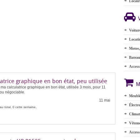
Locau
Voitur
Locati
Motos,
Batea
Accesso
atrice graphique en bon état, peu utilisée
M
ma calculatrice graphique en bon état, utilisée 3 mois, pour 11
ou négociable.
Meuble
11 mai
Électr
au total, 0 cette semaine,
Climat
Vêteme
Access