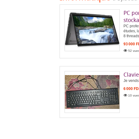
PC po
stocka
PC profes
études, l
8 threads
93 000 
52 vues
Clavie
Je vends 
6 000 FD
10 vues