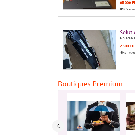
65 000 
65 vues
Solut
Nouveau 
2 500 FD
57 vues
Boutiques Premium