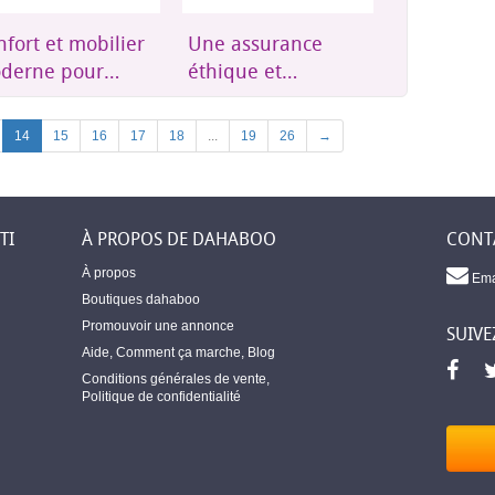
e assurance
Groupes
Résidence
ique et
électrogènes,
Plus qu'u
essible à
onduleurs et
résidence,
bouti
énergie solaire
où l'on se
Next
14
15
16
17
18
...
19
26
→
soi
TI
À PROPOS DE DAHABOO
CONT
À propos
Ema
Boutiques dahaboo
Promouvoir une annonce
SUIVE
Aide
,
Comment ça marche
,
Blog
Conditions générales de vente
,
Politique de confidentialité