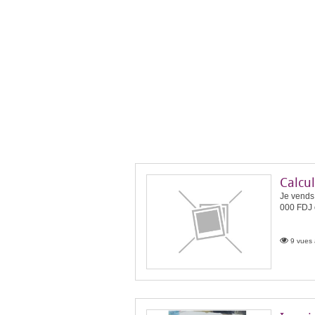
Calcul
Je vends 
000 FDJ 
9 vues 