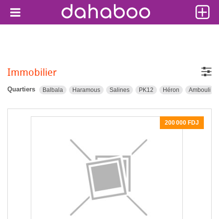
Immobilier
Quartiers
Balbala
Haramous
Salines
PK12
Héron
Ambouli
200 000 FDJ