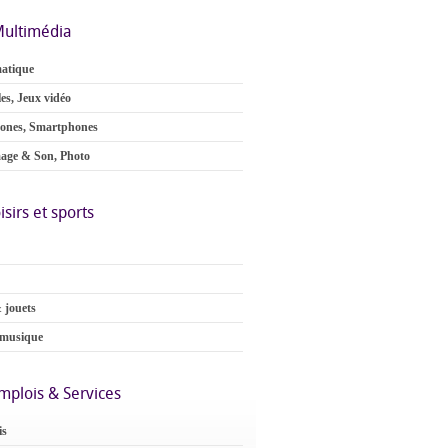
ultimédia
atique
es, Jeux vidéo
ones, Smartphones
age & Son, Photo
isirs et sports
 jouets
 musique
mplois & Services
is