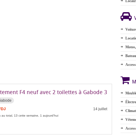
Locau
Voitur
Locati
Motos,
Batea
Accesso
M
tement F4 neuf avec 2 toilettes à Gabode 3
Meuble
 Gabode
Électr
FDJ
14 juillet
Climat
 au total, 13 cette semaine, 1 aujourd'hui
Vêteme
Access