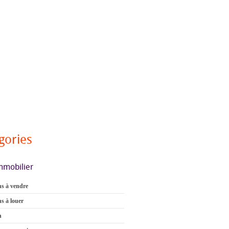
gories
mmobilier
s à vendre
s à louer
n