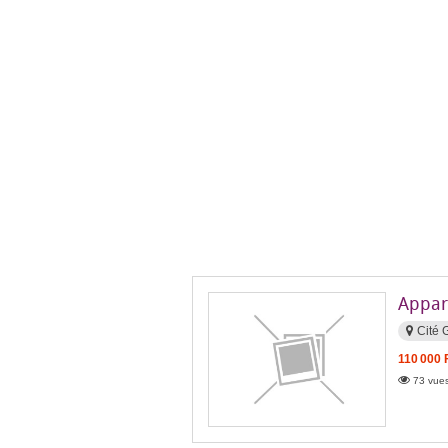
Appar
Cité
110 000 
73 vues