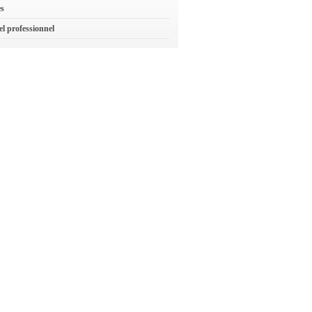
es
el professionnel