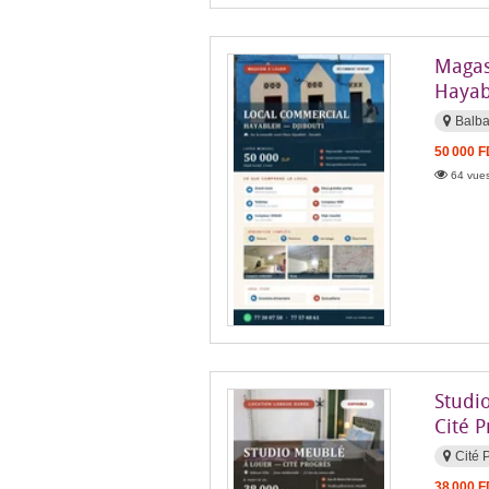
Magas
Hayab
Balba
50 000 
64 vues
Studi
Cité P
Cité 
38 000 