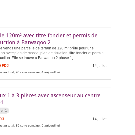
le 120m² avec titre foncier et permis de
ruction à Barwaqoo 2
je vends une parcelle de terrain de 120 m² prête pour une
ion avec plan de masse, plan de situation, titre foncier et permis
uction. Elle se trouve à Barwaqoo 2 phase 1,...
0 FDJ
14 juillet
s au total, 20 cette semaine, 4 aujourd'hui
ux 1 à 3 pièces avec ascenseur au centre-
Q1
ier 1
FDJ
14 juillet
s au total, 35 cette semaine, 5 aujourd'hui