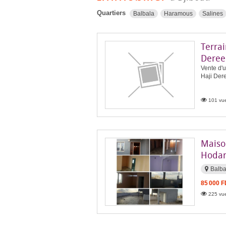
Quartiers
Balbala
Haramous
Salines
Terrai
Deree
Vente d'u
Haji Dere
101 vue
Maiso
Hodan
Balb
85 000 
225 vue