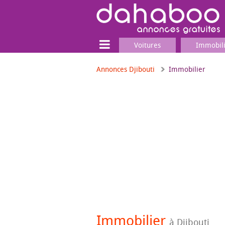
Voitures
Immobil
Annonces Djibouti
Immobilier
Terrain
Locaux commerciaux
Emplois & Services
Emplois
Services
Matériel professionnel
Immobilier
à Djibouti