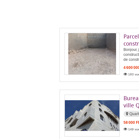
Parcel
const
Bonjour, 
construct
de constr
4 600 00
183 vue
Burea
ville 
Quart
58 000 
149 vue