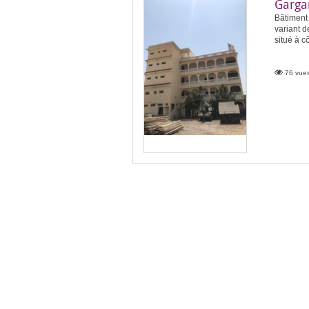
Garga
Bâtiment
variant d
situé à cô
76 vues