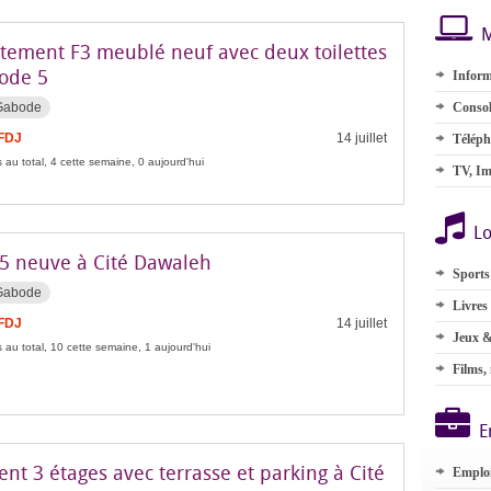
M
tement F3 meublé neuf avec deux toilettes
ode 5
Inform
 Gabode
Consol
 FDJ
14 juillet
Téléph
 au total, 4 cette semaine, 0 aujourd'hui
TV, Im
Lo
 F5 neuve à Cité Dawaleh
Sports
 Gabode
Livres
 FDJ
14 juillet
Jeux &
 au total, 10 cette semaine, 1 aujourd'hui
Films,
E
nt 3 étages avec terrasse et parking à Cité
Emplo