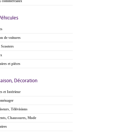
x commerciaux
Véhicules
es
on de voitures
 Scooters
ux
ires et pièces
aison, Décoration
s et Intérieur
oménager
iseurs
,
Télévisions
nts, Chaussures, Mode
oires