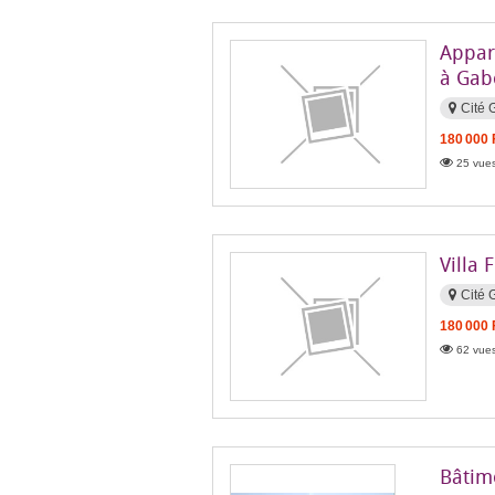
Appar
à Gab
Cité
180 000
25 vues
Villa
Cité
180 000
62 vues
Bâtime