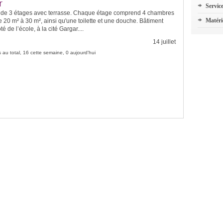
r
Servic
 de 3 étages avec terrasse. Chaque étage comprend 4 chambres
Matéri
e 20 m² à 30 m², ainsi qu'une toilette et une douche. Bâtiment
té de l’école, à la cité Gargar....
14 juillet
 au total, 16 cette semaine, 0 aujourd'hui