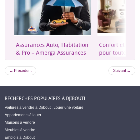
on
Confort et mobilier moderne
Une assurance 
es
pour toute la maison
accessible à Dji
← Précédent
Suivant →
RECHERCHES POPULAIRES À DJIBOUTI
Voitures à vendre à Djibouti
,
Louer une voiture
Appartements à louer
Maisons à vendre
Meubles à vendre
Emplois à Djibouti