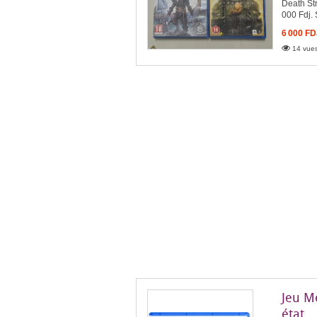
Death St
000 Fdj. 
6 000 FD
14 vues
Jeu M
état