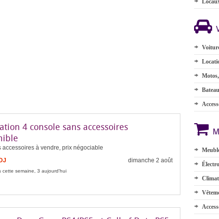
Locau
Voitur
Locati
Motos,
Batea
Accesso
ation 4 console sans accessoires
M
nible
 accessoires à vendre, prix négociable
Meuble
FDJ
dimanche 2 août
Électr
 cette semaine, 3 aujourd'hui
Climat
Vêteme
Access