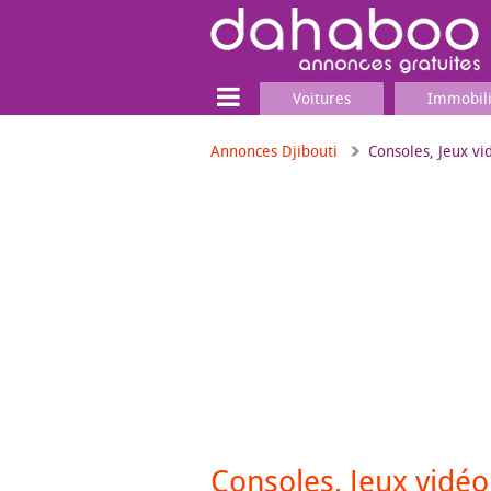
Voitures
Immobil
Annonces Djibouti
Consoles, Jeux vi
Terrain
Locaux commerciaux
Emplois & Services
Emplois
Services
Matériel professionnel
Consoles, Jeux vidé