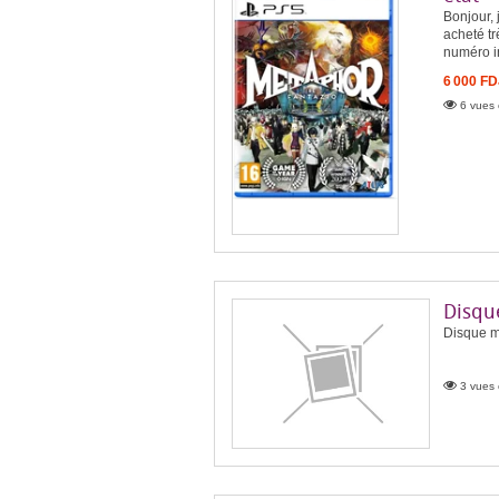
Bonjour,
acheté tr
numéro i
6 000 FD
6 vues 
Disqu
Disque m
3 vues 