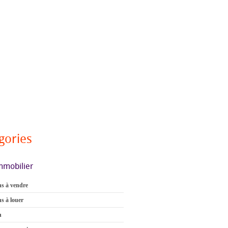
gories
mmobilier
s à vendre
s à louer
n