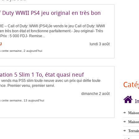
f Duty WWII PS4 jeu original en très bon
 – Call of Duty: WWII (PS4)Je vends le jeu Call of Duty: WWII
en très bon état et fonctionne parfaitement.- Jeu original- Très
 Prix : 5 000 FDJ- Remise...
J
lundi 3 août
 cette semaine, 2 aujourd'hui
ation 5 Slim 1 To, état quasi neuf
 vends ma PS5 slim toute neuve avec un prix qui défie toute
Caté
ce. Premier venu, premier servi.
dimanche 2 août
I
 cette semaine, 13 aujourd'hui
Maison
Maison
Terrai