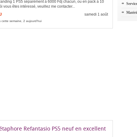
randing 1 PS5 séparément à 6000 Fdj chacun, ou en pack à 10
Servic
Si vous êtes intéressé, veuillez me contacter...
Matéri
J
samedi 1 août
 cette semaine, 2 aujourd'hui
étaphore Refantasio PS5 neuf en excellent