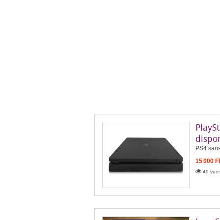
PlaySt
dispo
PS4 sans
15 000 
49 vues