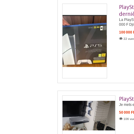
PlaySt
derni
La PlaySt
000 F Dji
100 000
22 vues
PlaySt
Je mets e
50 000 
106 vue