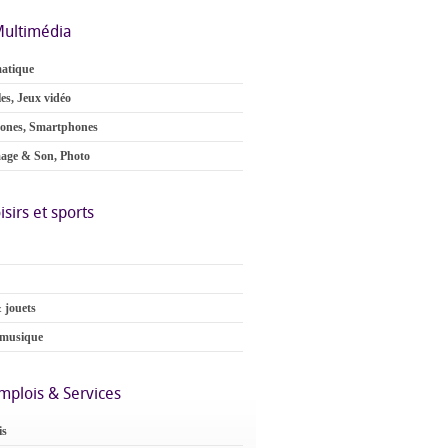
ultimédia
atique
es, Jeux vidéo
ones, Smartphones
age & Son, Photo
isirs et sports
 jouets
 musique
mplois & Services
is