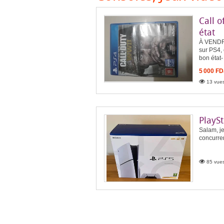
Call o
état
À VENDRE
sur PS4, 
bon état-
5 000 FD
13 vues
PlaySt
Salam, je
concurren
85 vues