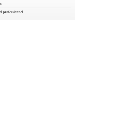
es
el professionnel