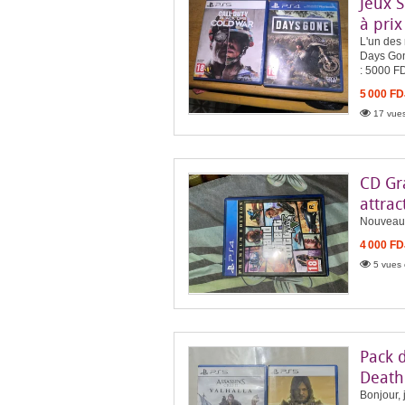
Jeux 
à prix
L'un des 
Days Gone
: 5000 F
5 000 FD
17 vues
CD Gr
attract
Nouveau 
4 000 FD
5 vues 
Pack d
Death
Bonjour, 