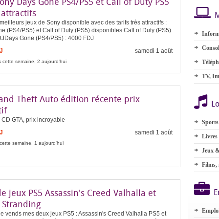
Sony Days Gone PS4/PS5 et Call of Duty PS5
 attractifs
M
meilleurs jeux de Sony disponible avec des tarifs très attractifs :
 (PS4/PS5) et Call of Duty (PS5) disponibles.Call of Duty (PS5)
Inform
DJDays Gone (PS4/PS5) : 4000 FDJ
Consol
J
samedi 1 août
 cette semaine, 2 aujourd'hui
Téléph
TV, Im
and Theft Auto édition récente prix
Lo
if
CD GTA, prix incroyable
Sports
J
samedi 1 août
Livres
cette semaine, 1 aujourd'hui
Jeux &
Films,
e jeux PS5 Assassin's Creed Valhalla et
E
 Stranding
Emplo
je vends mes deux jeux PS5 : Assassin's Creed Valhalla PS5 et