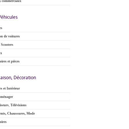
x commerciaux
Véhicules
es
on de voitures
 Scooters
ux
ires et pièces
aison, Décoration
s et Intérieur
oménager
iseurs
,
Télévisions
nts, Chaussures, Mode
oires