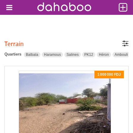
Terrain
Quartiers
Balbala
Haramous
Salines
PK12
Héron
Ambouli
1 000 000 FDJ