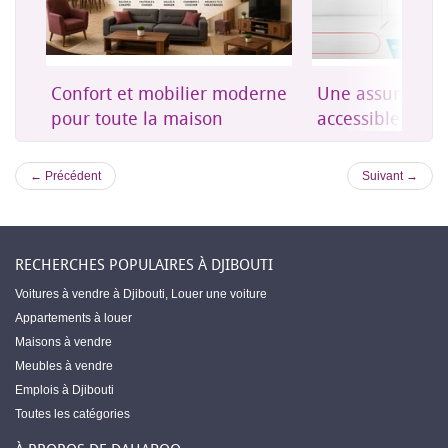
on
Confort et mobilier moderne
Une assurance 
es
pour toute la maison
accessible à Dji
← Précédent
Suivant →
RECHERCHES POPULAIRES À DJIBOUTI
Voitures à vendre à Djibouti
,
Louer une voiture
Appartements à louer
Maisons à vendre
Meubles à vendre
Emplois à Djibouti
Toutes les catégories