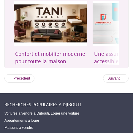
on
Confort et mobilier moderne
Une assurance 
es
pour toute la maison
accessible à Dji
← Précédent
Suivant →
RECHERCHES POPULAIRES À DJIBOUTI
Voitures à vendre à Djibouti
,
Louer une voiture
Appartements à louer
Maisons à vendre