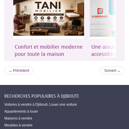
on
Confort et mobilier moderne
Une assurance 
es
pour toute la maison
accessible à Dji
← Précédent
Suivant →
RECHERCHES POPULAIRES À DJIBOUTI
Voitures à vendre à Djibouti
,
Louer une voiture
Appartements à louer
Maisons à vendre
Meubles à vendre