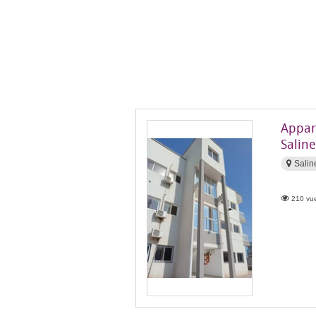
Appar
Salin
Salin
210 vue