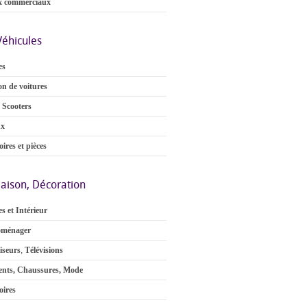
x commerciaux
Véhicules
es
on de voitures
 Scooters
ux
ires et pièces
aison, Décoration
s et Intérieur
oménager
iseurs
,
Télévisions
nts, Chaussures, Mode
oires