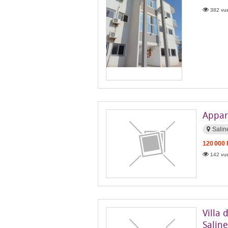
382 vue
Appart
Salin
120 000
142 vue
Villa
Salin