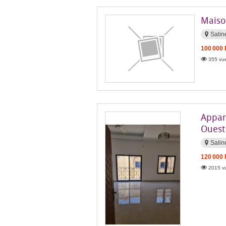
Maiso
Salin
100 000
355 vue
Appar
Ouest
Salin
120 000
2015 vu