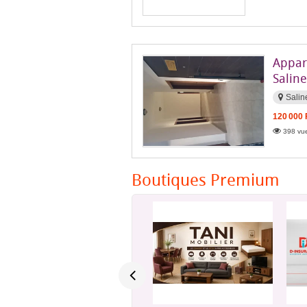
Appar
Salin
Salin
120 000
398 vue
Boutiques Premium