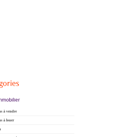
gories
mmobilier
s à vendre
s à louer
n