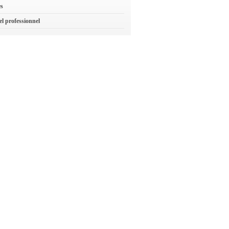
es
el professionnel