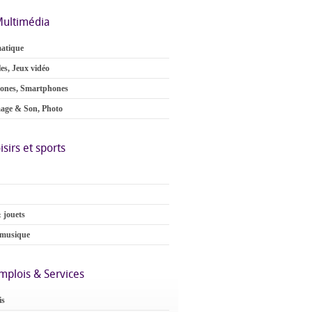
ultimédia
atique
es, Jeux vidéo
ones, Smartphones
age & Son, Photo
isirs et sports
 jouets
 musique
mplois & Services
is