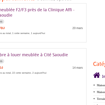
meublée F2/F3 près de la Clinique Affi -
Saoudie
es
 FDJ
20 mars
s au total, 1 cette semaine, 1 aujourd'hui
re à louer meublée à Cité Saoudie
es
Caté
FDJ
14 mars
s au total, 22 cette semaine, 2 aujourd'hui
I
Maison
Maison
Terrai