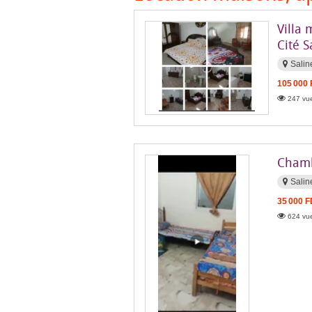
Villa 
Cité 
Salin
105 000
247 vue
Chamb
Salin
35 000 
624 vue