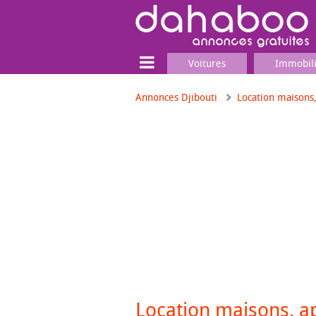
Voitures
Immobil
Annonces Djibouti
Location maisons
Terrain
Locaux commerciaux
Emplois & Services
Emplois
Services
Matériel professionnel
Location maisons, 