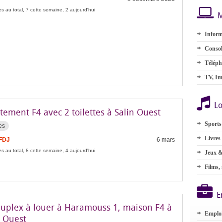
s au total, 7 cette semaine, 2 aujourd'hui
M
Inform
Consol
Téléph
TV, Im
Lo
ement F4 avec 2 toilettes à Salin Ouest
Sports
es
Livres
 FDJ
6 mars
s au total, 8 cette semaine, 4 aujourd'hui
Jeux &
Films,
E
 duplex à louer à Haramouss 1, maison F4 à
Emplo
e Ouest