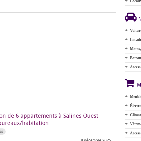
Locau
Voitur
Locati
Motos,
Batea
Accesso
M
Meuble
Électr
ion de 6 appartements à Salines Ouest
Climat
bureaux/habitation
Vêteme
es
Access
8 décembre 2025