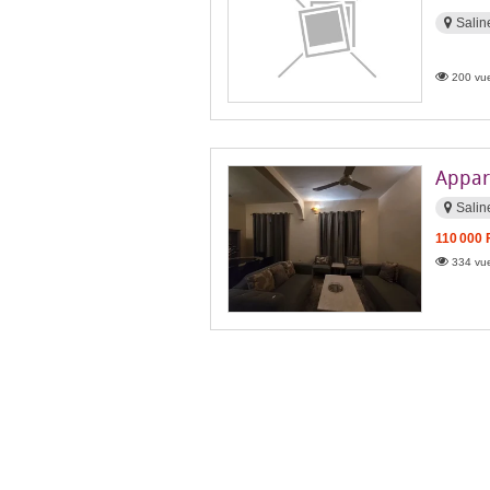
Salin
200 vue
Appar
Salin
110 000 
334 vue