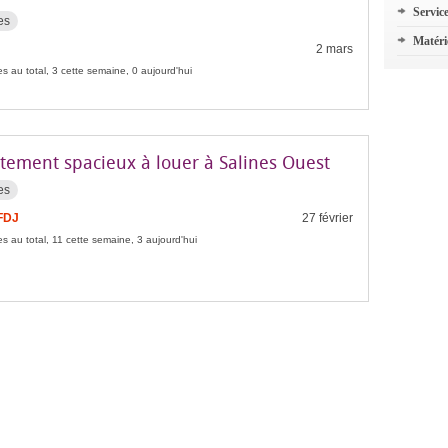
Servic
es
Matéri
2 mars
s au total, 3 cette semaine, 0 aujourd'hui
tement spacieux à louer à Salines Ouest
es
FDJ
27 février
s au total, 11 cette semaine, 3 aujourd'hui