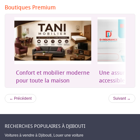
Boutiques Premium
on
Confort et mobilier moderne
Une assurance 
es
pour toute la maison
accessible à Dji
← Précédent
Suivant →
RECHERCHES POPULAIRES À DJIBOUTI
Voitures à vendre à Djibouti
,
Louer une voiture