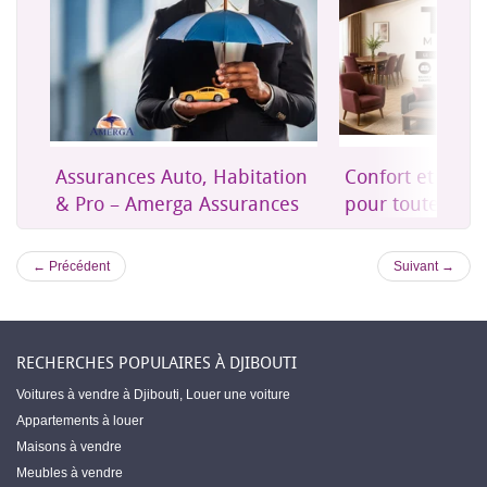
on
Confort et mobilier moderne
Une assurance 
es
pour toute la maison
accessible à Dji
← Précédent
Suivant →
RECHERCHES POPULAIRES À DJIBOUTI
Voitures à vendre à Djibouti
,
Louer une voiture
Appartements à louer
Maisons à vendre
Meubles à vendre