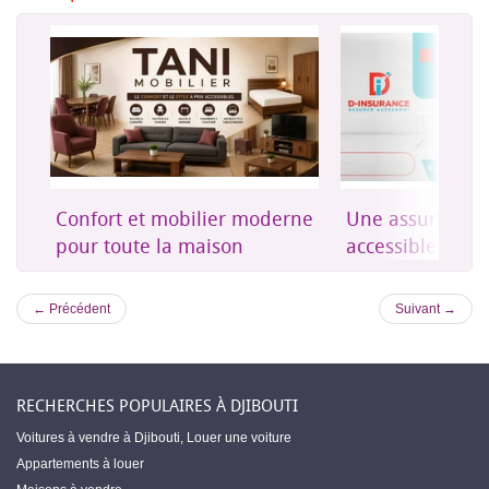
on
Confort et mobilier moderne
Une assurance 
es
pour toute la maison
accessible à Dji
← Précédent
Suivant →
RECHERCHES POPULAIRES À DJIBOUTI
Voitures à vendre à Djibouti
,
Louer une voiture
Appartements à louer