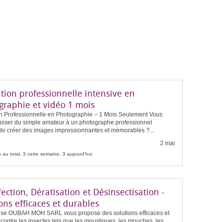
tion professionnelle intensive en
graphie et vidéo 1 mois
n Professionnelle en Photographie – 1 Mois Seulement Vous
asser du simple amateur à un photographe professionnel
de créer des images impressionnantes et mémorables ?...
2 mai
 au total, 3 cette semaine, 3 aujourd'hui
ection, Dératisation et Désinsectisation -
ons efficaces et durables
rise OUBAH MOH SARL vous propose des solutions efficaces et
contre les insectes tels que les moustiques, les mouches, les