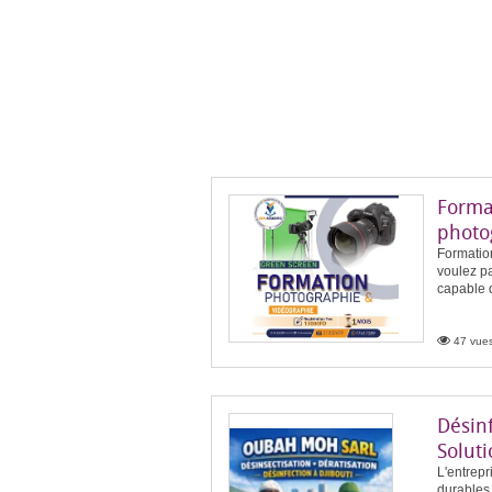
Forma
photo
Formatio
voulez p
capable 
47 vues
Désinf
Soluti
L'entrep
durables 