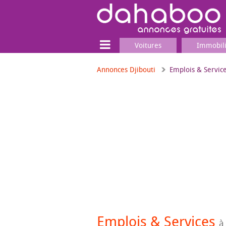
Voitures
Immobil
Annonces Djibouti
Emplois & Servic
Terrain
Locaux commerciaux
Emplois & Services
Emplois
Services
Matériel professionnel
Emplois & Services
à