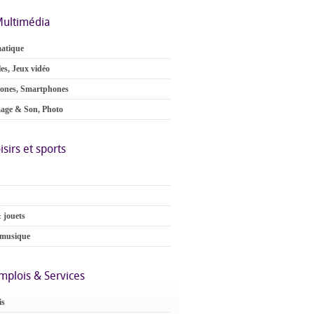
ultimédia
atique
es, Jeux vidéo
ones, Smartphones
age & Son, Photo
isirs et sports
 jouets
 musique
mplois & Services
is