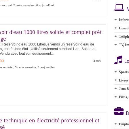
 au total, 2 cette semaine, 0 aujourd'hui
M
Inform
Consol
oir d’eau 1000 litres solide et complet prêt
Téléph
age
: Réservoir d’eau 1000 LitresJe vends un réservoir d’eau de
TV, Im
es, en très bon état.- Utilisé seulement pendant 1 an- Solide et
 Vendu avec tout son équipement...
Lo
FDJ
3 mai
s au total, 5 cette semaine, 1 aujourd'hui
Sports
Livres
Jeux &
Films,
E
e technique en électricité professionnel et
Emplo
sé