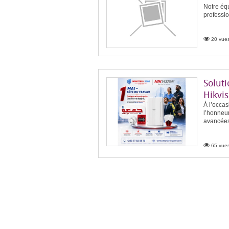
Notre équ
professio
20 vues
Soluti
Hikvis
À l’occas
l’honneur
avancées 
65 vues