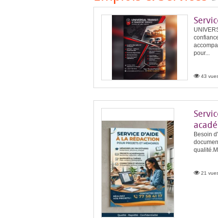
Servic
UNIVERS
confiance
accompag
pour...
43 vues
Servic
acad
Besoin d
documents
qualité.M
21 vues