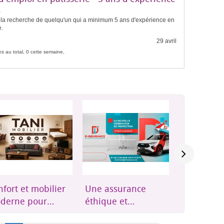
s
à la recherche de quelqu'un qui a minimum 5 ans d'expérience en
e.
29 avril
s au total, 0 cette semaine,
e assurance
Groupes
Résidence
ique et
électrogènes,
Plus qu'u
essible à
onduleurs et
résidence,