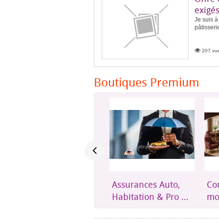
exigé
Je suis 
pâtisseri
207 vue
Boutiques Premium
Assurances Auto,
Confort et mobilier
Un
Habitation & Pro –
moderne pour
éth
Amerga Assurances
toute la maison
acc