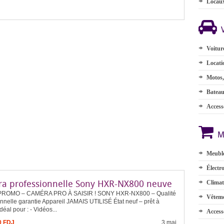
Locau
Voitur
Locati
Motos,
Batea
Accesso
M
Meuble
Électr
a professionnelle Sony HXR-NX800 neuve
Climat
ROMO – CAMÉRA PRO À SAISIR ! SONY HXR-NX800 – Qualité
Vêteme
nnelle garantie Appareil JAMAIS UTILISÉ État neuf – prêt à
déal pour : - Vidéos...
Access
0 FDJ
3 mai