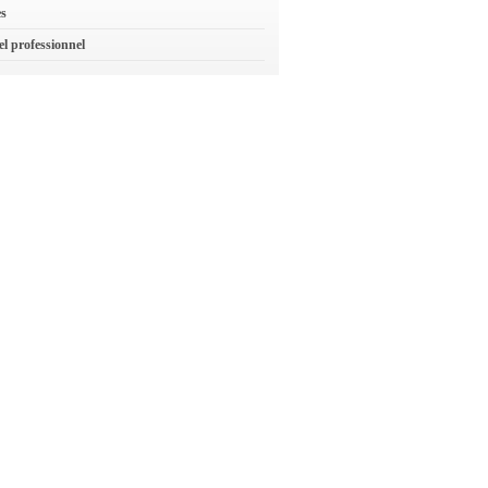
es
el professionnel