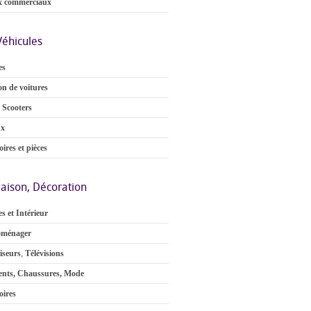
x commerciaux
Véhicules
es
on de voitures
 Scooters
ux
ires et pièces
aison, Décoration
s et Intérieur
oménager
iseurs
,
Télévisions
nts, Chaussures, Mode
oires