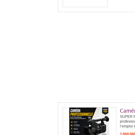
Camér
SUPER P
professio
l’emploi I
1 000 00