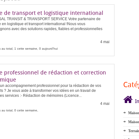
e de transport et logistique international
AL TRANSIT & TRANSPORT SERVICE Votre partenaire de
 en logistique et transport international !Nous vous
nons avec des solutions rapides, fiables et professionnelles
4 mai
 au total, 1 cette semaine, 0 aujourd'hui
e professionnel de rédaction et correction
émique
Caté
'un accompagnement professionnel pour la rédaction de vos
 ? Je vous aide à transformer vos idées en un travail de
es services :- Rédaction de mémoires (Licence...
I
4 mai
 au total, 0 cette semaine,
Maison
Maison
Terrai