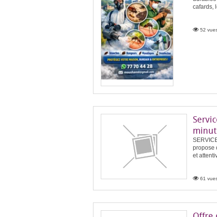
cafards, 
52 vues
Servic
minut
SERVICE
propose d
et attent
61 vues
Offre 