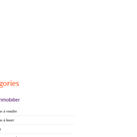
gories
mmobilier
s à vendre
s à louer
n