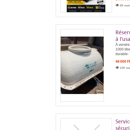
46 vues
Réserv
à l’us
À vendre 
1000 litr
durable-
46 000 
100 vue
Servic
sécuri