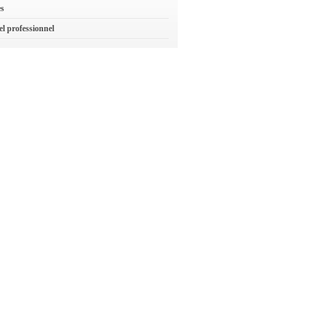
es
el professionnel