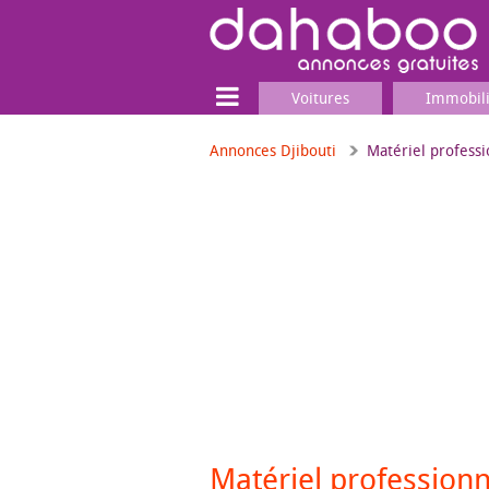
Voitures
Immobil
Annonces Djibouti
Matériel profess
Terrain
Locaux commerciaux
Emplois & Services
Emplois
Services
Matériel professionnel
Matériel profession