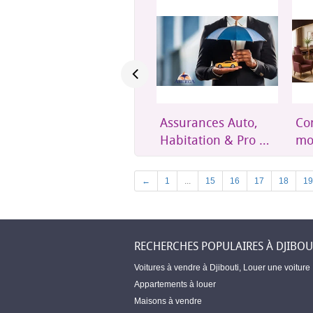
Assurances Auto,
Confort et mobilier
Un
Habitation & Pro –
moderne pour
éth
Amerga Assurances
toute la maison
acc
Dji
Previous
←
1
...
15
16
17
18
19
RECHERCHES POPULAIRES À DJIBOU
Voitures à vendre à Djibouti
,
Louer une voiture
Appartements à louer
Maisons à vendre