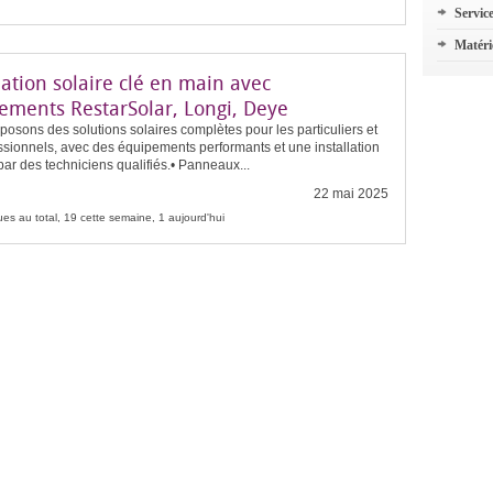
Servic
Matéri
lation solaire clé en main avec
ements RestarSolar, Longi, Deye
osons des solutions solaires complètes pour les particuliers et
ssionnels, avec des équipements performants et une installation
par des techniciens qualifiés.• Panneaux...
22 mai 2025
es au total, 19 cette semaine, 1 aujourd'hui