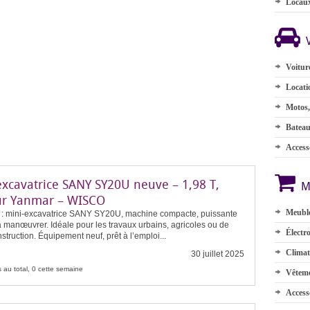
Locau
Voitur
Locati
Motos,
Batea
Accesso
excavatrice SANY SY20U neuve – 1,98 T,
M
r Yanmar – WISCO
Meuble
 : mini-excavatrice SANY SY20U, machine compacte, puissante
 à manœuvrer. Idéale pour les travaux urbains, agricoles ou de
Électr
nstruction. Équipement neuf, prêt à l’emploi...
Climat
30 juillet 2025
 au total, 0 cette semaine
Vêteme
Access