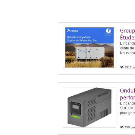
Group
Étude,
L’Incande
vente de
Nous pro
1512 vu
Ondul
perfo
L’Incande
SOCOMEC 
pour garan
350 vue