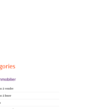
gories
mmobilier
s à vendre
s à louer
n