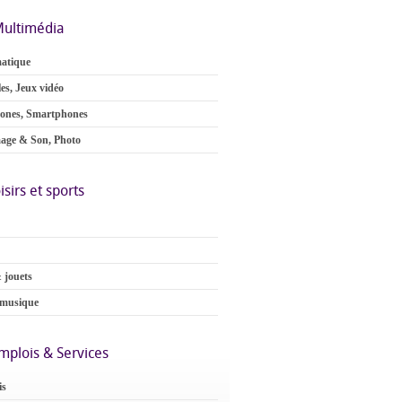
ultimédia
atique
es, Jeux vidéo
ones, Smartphones
age & Son, Photo
isirs et sports
 jouets
 musique
mplois & Services
is