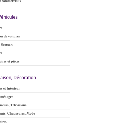
x commerciaux
Véhicules
es
on de voitures
 Scooters
ux
ires et pièces
aison, Décoration
s et Intérieur
oménager
iseurs
,
Télévisions
nts, Chaussures, Mode
oires