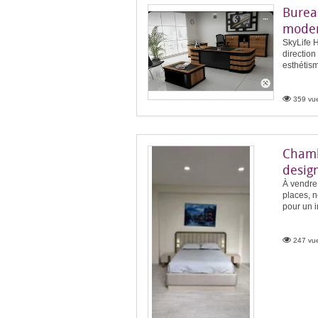
Bureau
moder
SkyLife 
direction
esthétism
359 vue
Chamb
desig
À vendre
places, n
pour un i
247 vue