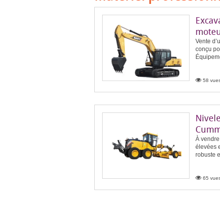
Excav
moteu
Vente d’
conçu pou
Équipemen
58 vues
Nivel
Cumm
À vendre
élevées e
robuste e
65 vues