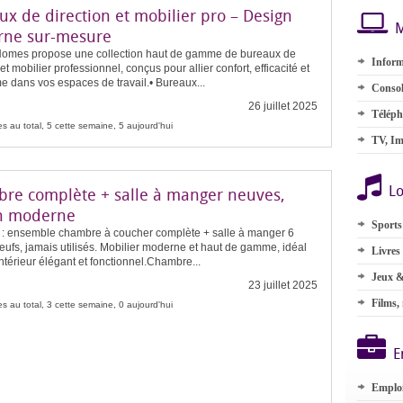
x de direction et mobilier pro – Design
M
ne sur-mesure
Homes propose une collection haut de gamme de bureaux de
Inform
 et mobilier professionnel, conçus pour allier confort, efficacité et
e dans vos espaces de travail.• Bureaux...
Consol
26 juillet 2025
Téléph
s au total, 5 cette semaine, 5 aujourd'hui
TV, Im
Lo
re complète + salle à manger neuves,
n moderne
Sports
 : ensemble chambre à coucher complète + salle à manger 6
eufs, jamais utilisés. Mobilier moderne et haut de gamme, idéal
Livres
ntérieur élégant et fonctionnel.Chambre...
Jeux &
23 juillet 2025
Films,
s au total, 3 cette semaine, 0 aujourd'hui
E
Emplo