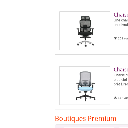
Chais
Une chai
une livra
203 vue
Chaise
Chaise d
bleu ciel
prêt à l'
117 vue
Boutiques Premium