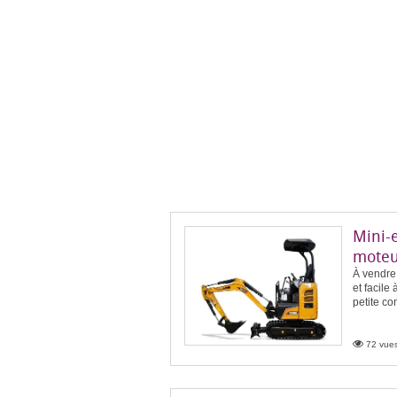
Mini-
moteu
À vendre
et facile
petite co
72 vues