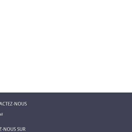
 Levent –
Première assurance
Mobilier élégant
ne
islamique à
pour chaque piè
 un lieu
Djibouti
de votre maison
 sent chez
ACTEZ-NOUS
il
Z-NOUS SUR