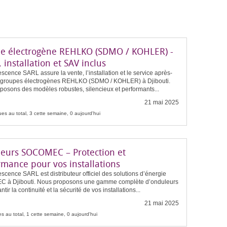
e électrogène REHLKO (SDMO / KOHLER) -
 installation et SAV inclus
scence SARL assure la vente, l’installation et le service après-
 groupes électrogènes REHLKO (SDMO / KOHLER) à Djibouti.
posons des modèles robustes, silencieux et performants...
21 mai 2025
es au total, 3 cette semaine, 0 aujourd'hui
eurs SOCOMEC – Protection et
rmance pour vos installations
scence SARL est distributeur officiel des solutions d’énergie
à Djibouti. Nous proposons une gamme complète d’onduleurs
tir la continuité et la sécurité de vos installations...
21 mai 2025
s au total, 1 cette semaine, 0 aujourd'hui