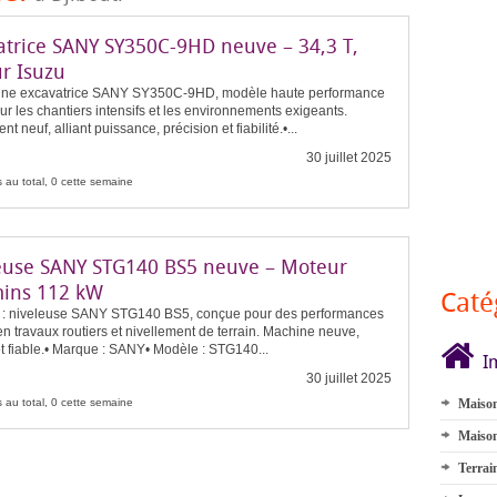
atrice SANY SY350C-9HD neuve – 34,3 T,
r Isuzu
une excavatrice SANY SY350C-9HD, modèle haute performance
r les chantiers intensifs et les environnements exigeants.
t neuf, alliant puissance, précision et fiabilité.•...
30 juillet 2025
 au total, 0 cette semaine
euse SANY STG140 BS5 neuve – Moteur
ins 112 kW
Caté
 : niveleuse SANY STG140 BS5, conçue pour des performances
n travaux routiers et nivellement de terrain. Machine neuve,
t fiable.• Marque : SANY• Modèle : STG140...
I
30 juillet 2025
 au total, 0 cette semaine
Maison
Maison
Terrai