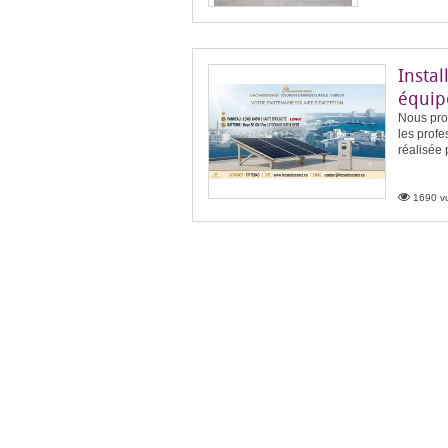
Instal
équip
Nous prop
les profe
réalisée 
1690 vu