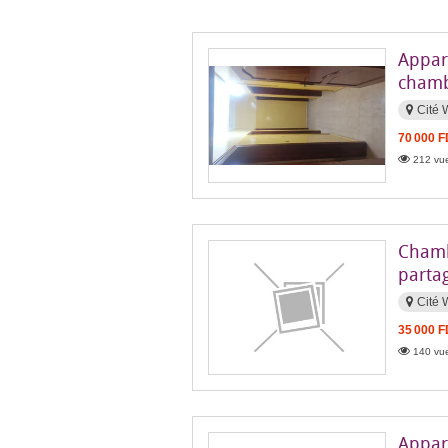
Appar
cham
Cité 
70 000 
212 vue
Chambr
parta
Cité 
35 000 
140 vue
Appart