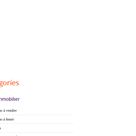
gories
mmobilier
s à vendre
s à louer
n