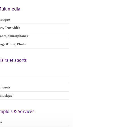
ultimédia
atique
es, Jeux vidéo
ones, Smartphones
age & Son, Photo
isirs et sports
 jouets
 musique
mplois & Services
is