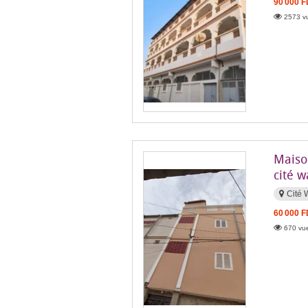
90 000 
2573 vu
Maiso
cité w
Cité 
60 000 
670 vue