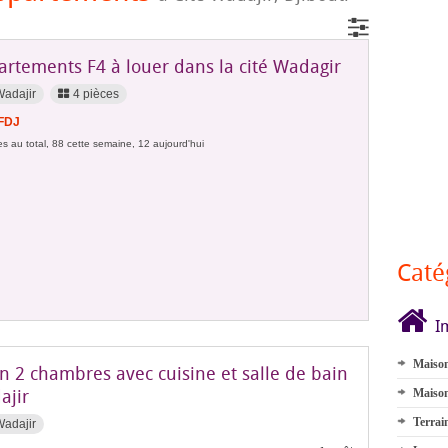
artements F4 à louer dans la cité Wadagir
Wadajir
4 pièces
 FDJ
s au total, 88 cette semaine, 12 aujourd'hui
Caté
I
Maison
n 2 chambres avec cuisine et salle de bain
ajir
Maison
Terrai
Wadajir