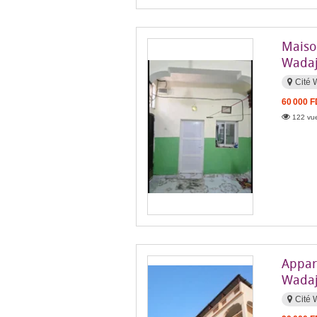
Maiso
Wadaj
Cité 
60 000 
122 vue
Appar
Wadaji
Cité 