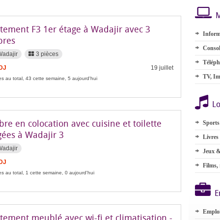
M
tement F3 1er étage à Wadajir avec 3
Inform
bres
Consol
Wadajir
3 pièces
Téléph
FDJ
19 juillet
TV, Im
s au total, 43 cette semaine, 5 aujourd'hui
Lo
e en colocation avec cuisine et toilette
Sports
gées à Wadajir 3
Livres
Wadajir
Jeux &
FDJ
Films,
s au total, 1 cette semaine, 0 aujourd'hui
E
Emplo
ement meublé avec wi-fi et climatisation -