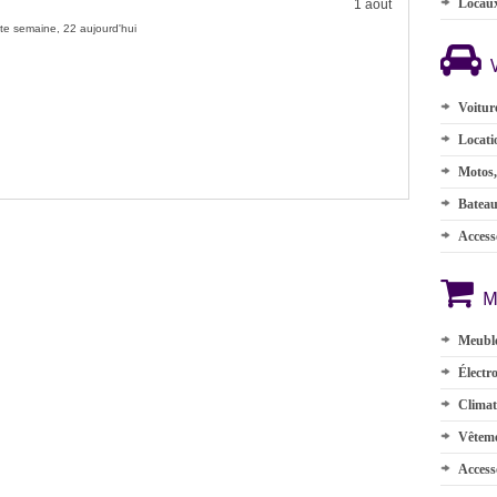
Locau
1 août
te semaine, 22 aujourd'hui
Voitur
Locati
Motos,
Batea
Accesso
M
Meuble
Électr
Climat
Vêteme
Access