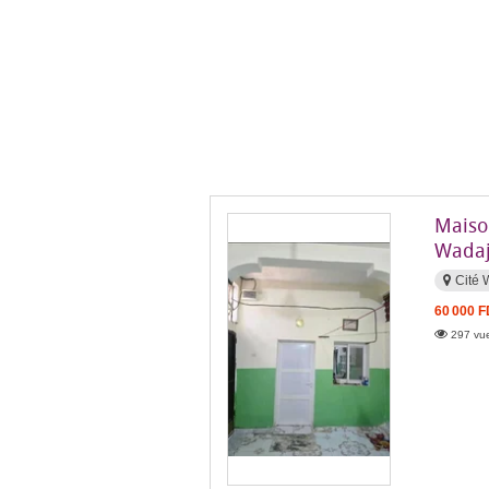
Maiso
Wadaj
Cité 
60 000 
297 vue