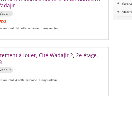
Servic
Wadajir
Matéri
Wadajir
 FDJ
s au total, 14 cette semaine, 8 aujourd'hui
ement à louer, Cité Wadajir 2, 2e étage,
é
Wadajir
s au total, 4 cette semaine, 0 aujourd'hui