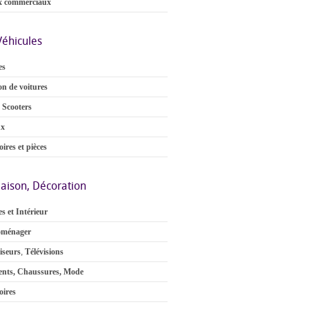
x commerciaux
Véhicules
es
on de voitures
 Scooters
ux
ires et pièces
aison, Décoration
s et Intérieur
oménager
iseurs
,
Télévisions
nts, Chaussures, Mode
oires