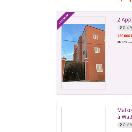
Premium
2 App
Cité 
120 000
405 vue
Maiso
à Wad
Cité 