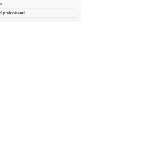
es
el professionnel