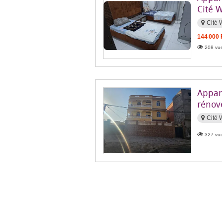
Cité 
Cité 
144 000
208 vue
Appart
rénov
Cité 
327 vue