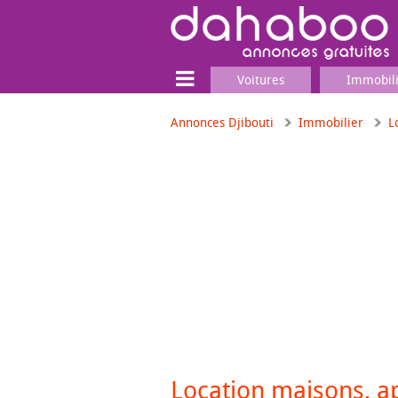
Voitures
Immobil
Annonces Djibouti
Immobilier
L
Terrain
Locaux commerciaux
Emplois & Services
Emplois
Services
Matériel professionnel
Location maisons, 