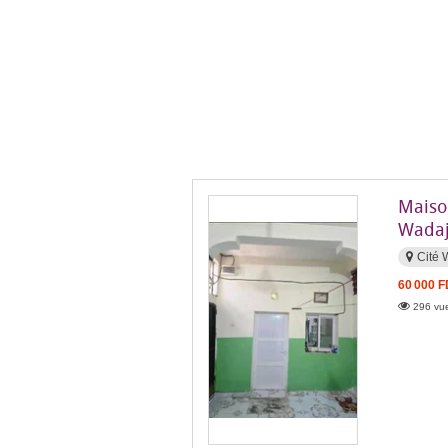
Maiso
Wadaj
Cité 
60 000 
296 vue