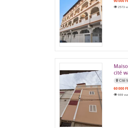
90 000 
2573 vu
Maiso
cité w
Cité 
60 000 
669 vue