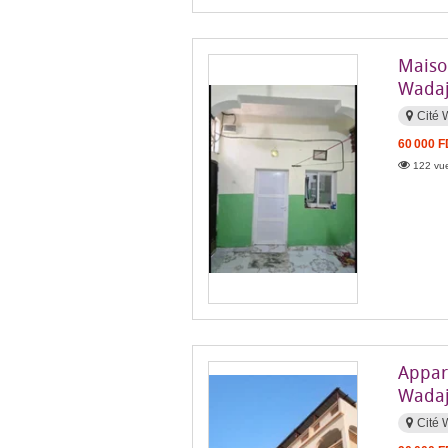
Maiso
Wadaj
Cité 
60 000 
122 vue
Appar
Wadaji
Cité 