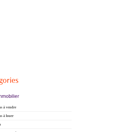
gories
mmobilier
s à vendre
s à louer
n