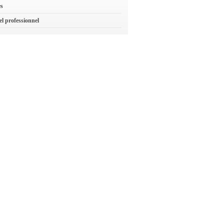
es
el professionnel