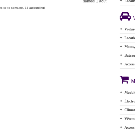
Locau
samedi 1 août
s cette semaine, 33 aujourd'hui
Voitur
Locati
Motos,
Batea
Accesso
M
Meuble
Électr
Climat
Vêteme
Access