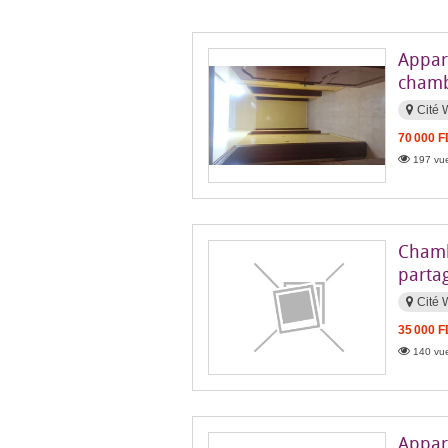
Appar
cham
Cité 
70 000 
197 vue
Chambr
parta
Cité 
35 000 
140 vue
Appart