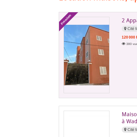
Premium
2 App
Cité 
120 000
380 vue
Maiso
à Wad
Cité 