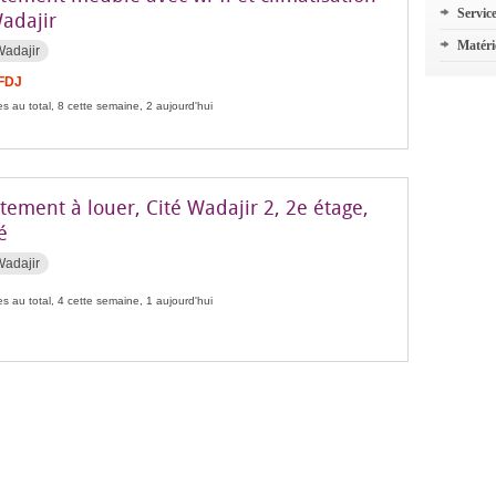
Servic
Wadajir
Matéri
Wadajir
 FDJ
s au total, 8 cette semaine, 2 aujourd'hui
ement à louer, Cité Wadajir 2, 2e étage,
é
Wadajir
s au total, 4 cette semaine, 1 aujourd'hui