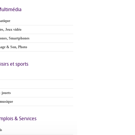
ultimédia
atique
es, Jeux vidéo
ones, Smartphones
age & Son, Photo
isirs et sports
 jouets
 musique
mplois & Services
is