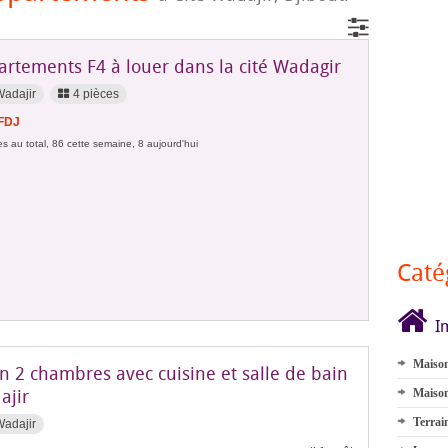
artements F4 à louer dans la cité Wadagir
Wadajir
4 pièces
 FDJ
s au total, 86 cette semaine, 8 aujourd'hui
Caté
I
Maison
n 2 chambres avec cuisine et salle de bain
ajir
Maison
Terrai
Wadajir