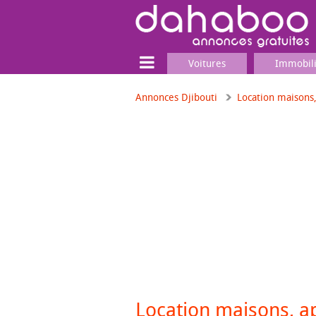
Voitures
Immobil
Annonces Djibouti
Location maisons
Terrain
Locaux commerciaux
Emplois & Services
Emplois
Services
Matériel professionnel
Location maisons, 