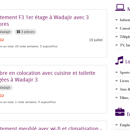
M
tement F3 1er étage à Wadajir avec 3
Inform
bres
Consol
Wadajir
3 pièces
Téléph
FDJ
19 juillet
TV, Im
s au total, 43 cette semaine, 5 aujourd'hui
Lo
e en colocation avec cuisine et toilette
Sports
gées à Wadajir 3
Livres
Wadajir
Jeux &
FDJ
Films,
s au total, 1 cette semaine, 0 aujourd'hui
E
Emplo
ement meublé avec wi-fi et climatisation -