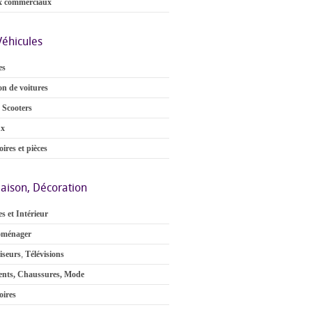
x commerciaux
Véhicules
es
on de voitures
 Scooters
ux
ires et pièces
aison, Décoration
s et Intérieur
oménager
iseurs
,
Télévisions
nts, Chaussures, Mode
oires