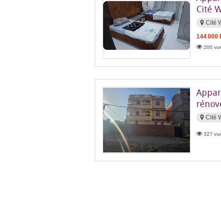
Cité 
Cité 
144 000
200 vue
Appart
rénov
Cité 
327 vue