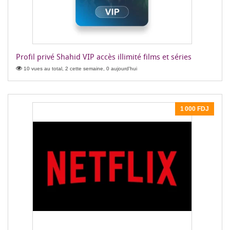
Profil privé Shahid VIP accès illimité films et séries
10 vues au total, 2 cette semaine, 0 aujourd'hui
1 000 FDJ