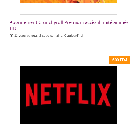
Abonnement Crunchyroll Premium accès illimité animés
HD
11 vues au total, 2 cette semaine, 0 aujourd'hui
600 FDJ