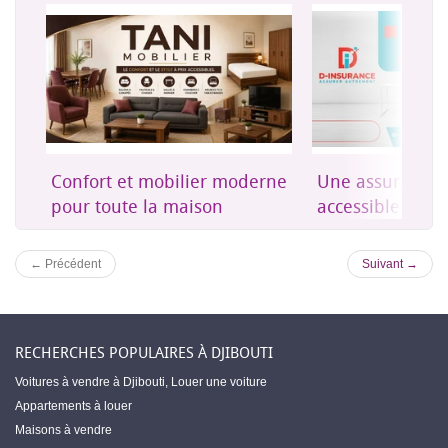
on
Confort et mobilier moderne
Une assurance 
es
pour toute la maison
accessible à Dji
← Précédent
Suivant →
RECHERCHES POPULAIRES À DJIBOUTI
Voitures à vendre à Djibouti
,
Louer une voiture
Appartements à louer
Maisons à vendre