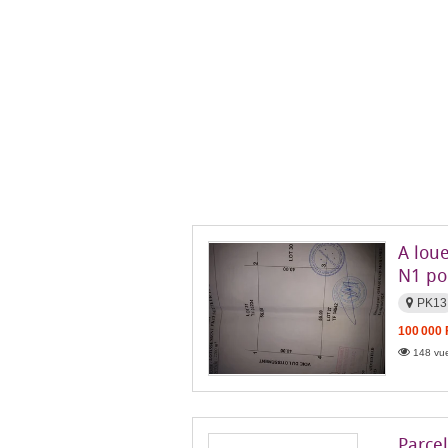
A lou
N1 po
PK13
100 000
148 vue
Parcel