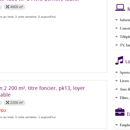
4800 m²
M
s au total, 3 cette semaine, 0 aujourd'hui
Inform
Consol
Téléph
TV, Im
Lo
Sports
Livres
n 2 200 m², titre foncier, pk13, loyer
Jeux &
nable
Films,
2200 m²
 FDJ
E
s au total, 3 cette semaine, 1 aujourd'hui
Emplo