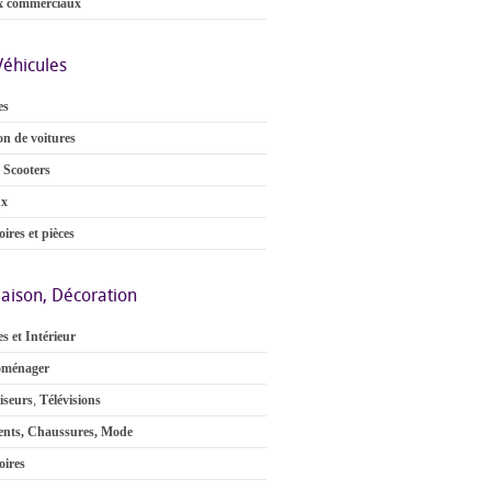
x commerciaux
Véhicules
es
on de voitures
 Scooters
ux
ires et pièces
aison, Décoration
s et Intérieur
oménager
iseurs
,
Télévisions
nts, Chaussures, Mode
oires