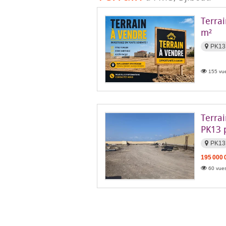
Terrai
m²
PK13
155 vue
Terra
PK13 
PK13
195 000 
60 vues