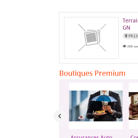
Terrai
GN
PK13
268 vue
Boutiques Premium
Assurances Auto,
Confort et mobilier
Un