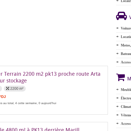
Locau
Voitur
Locati
Motos,
Batea
Accesso
er Terrain 2200 m2 pk13 proche route Arta
M
ur stockage
2200 m²
Meuble
 FDJ
Électr
s au total, 4 cette semaine, 0 aujourd'hui
Climat
Vêteme
Access
le 4800 m² à PK13 derrière Marill