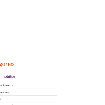
gories
mmobilier
s à vendre
s à louer
n