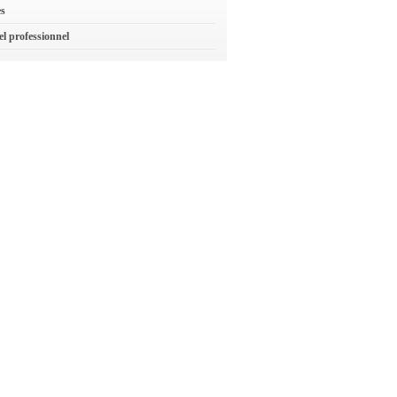
es
el professionnel