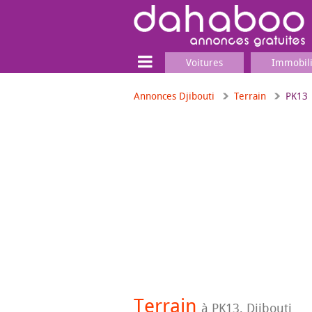
Voitures
Immobil
Annonces Djibouti
Terrain
PK13
Terrain
Locaux commerciaux
Emplois & Services
Emplois
Services
Matériel professionnel
Terrain
à PK13, Djibouti