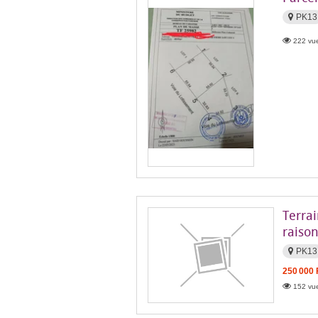
PK13
222 vue
Terrai
raiso
PK13
250 000
152 vue