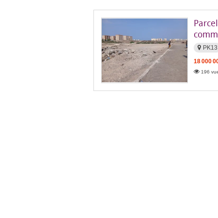
Parce
comme
PK13
18 000 0
196 vue