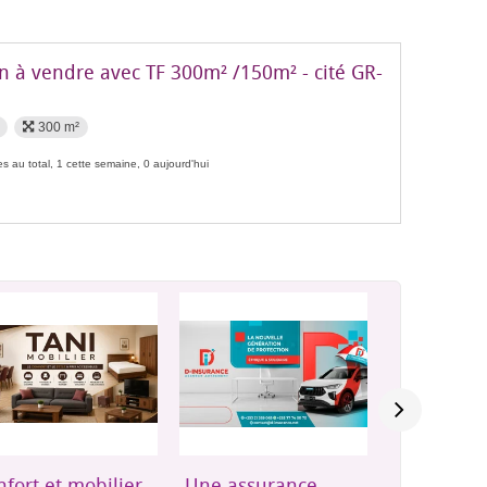
n à vendre avec TF 300m² /150m² - cité GR-
300 m²
s au total, 1 cette semaine, 0 aujourd'hui
e assurance
Groupes
Résidence