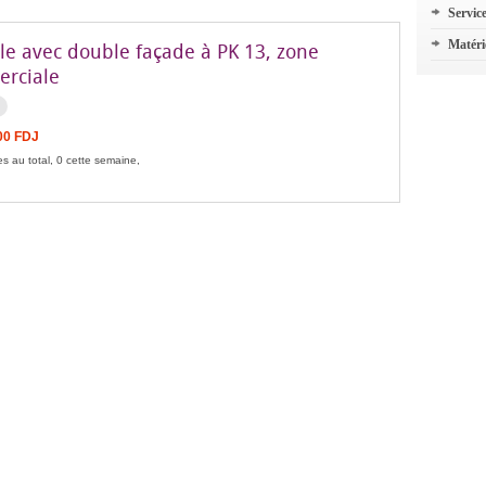
Servic
Matéri
lle avec double façade à PK 13, zone
rciale
00 FDJ
s au total, 0 cette semaine,