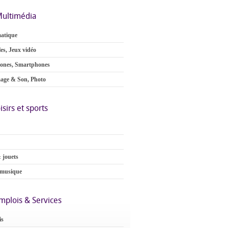
ultimédia
atique
es, Jeux vidéo
ones, Smartphones
age & Son, Photo
isirs et sports
 jouets
 musique
mplois & Services
is