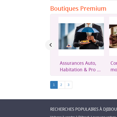
Boutiques Premium
Assurances Auto,
Confort et mobilier
Un
Habitation & Pro –
moderne pour
éth
Amerga Assurances
toute la maison
acc
Dji
1
2
3
RECHERCHES POPULAIRES À DJIBOU