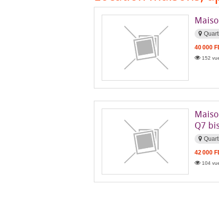
Maiso
Quart
40 000 
152 vue
Maiso
Q7 bi
Quart
42 000 
104 vue