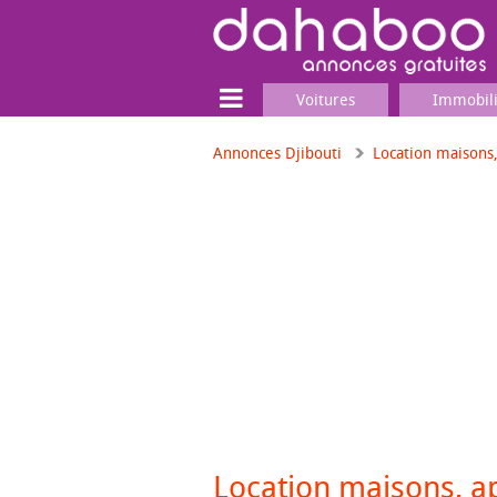
Voitures
Immobil
Annonces Djibouti
Location maisons
Terrain
Locaux commerciaux
Emplois & Services
Emplois
Services
Matériel professionnel
Location maisons, 