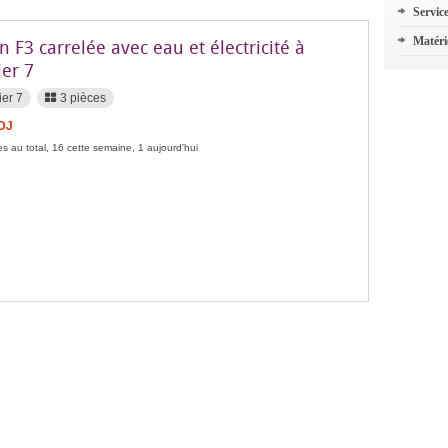
Servic
Matéri
 F3 carrelée avec eau et électricité à
ier 7
ier 7
3 pièces
FDJ
s au total, 16 cette semaine, 1 aujourd'hui