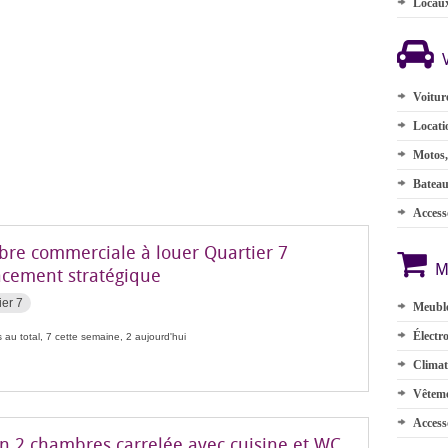
Locau
Voitur
Locati
Motos,
Batea
Accesso
re commerciale à louer Quartier 7
M
cement stratégique
ier 7
Meuble
Électr
 au total, 7 cette semaine, 2 aujourd'hui
Climat
Vêteme
Access
n 2 chambres carrelée avec cuisine et WC