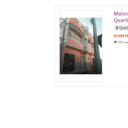
Maison
Quart
Quart
55 000 
322 vue