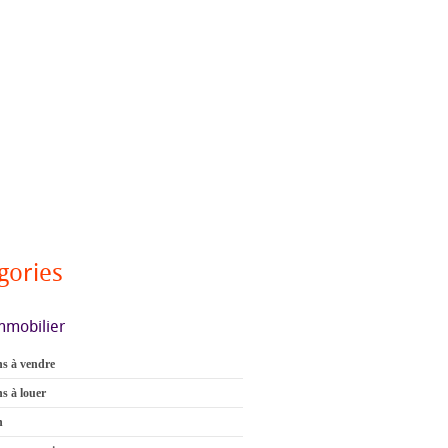
gories
mmobilier
s à vendre
s à louer
n