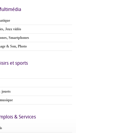
ultimédia
atique
es, Jeux vidéo
ones, Smartphones
age & Son, Photo
isirs et sports
 jouets
 musique
mplois & Services
is