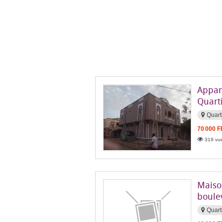
Appar
Quarti
Quart
70 000 
319 vue
Maiso
boule
Quart