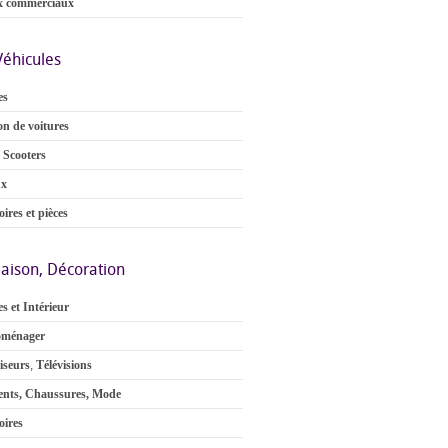
x commerciaux
Véhicules
es
on de voitures
 Scooters
ux
ires et pièces
aison, Décoration
s et Intérieur
oménager
iseurs
,
Télévisions
nts, Chaussures, Mode
oires