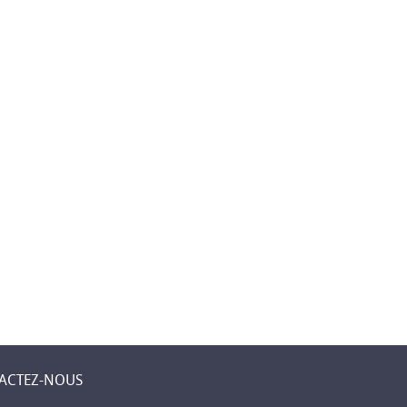
 Levent –
Première assurance
Mobilier élégant
ne
islamique à
pour chaque piè
 un lieu
Djibouti
de votre maison
 sent chez
ACTEZ-NOUS