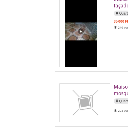
façad
Quart
35 000 
249 vue
Maiso
mosqu
Quart
203 vue