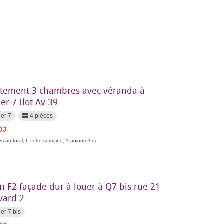
tement 3 chambres avec véranda à
er 7 Ilot Av 39
ier 7
4 pièces
FDJ
s au total, 6 cette semaine, 1 aujourd'hui
n F2 façade dur à louer à Q7 bis rue 21
vard 2
ier 7 bis