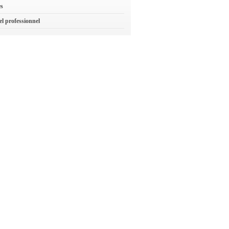
es
el professionnel