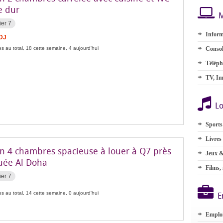
e dur
M
ier 7
Inform
FDJ
s au total, 18 cette semaine, 4 aujourd'hui
Consol
Téléph
TV, Im
Lo
Sports
Livres
n 4 chambres spacieuse à louer à Q7 près
Jeux &
ée Al Doha
Films,
ier 7
s au total, 14 cette semaine, 0 aujourd'hui
E
Emplo