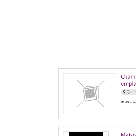
Chamb
empla
Quart
49 vues
Maiso