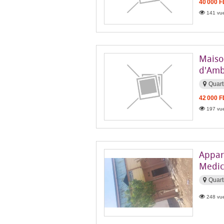
40 000 
141 vue
Maison
d'Amb
Quart
42 000 
197 vue
Appar
Medic
Quart
248 vue