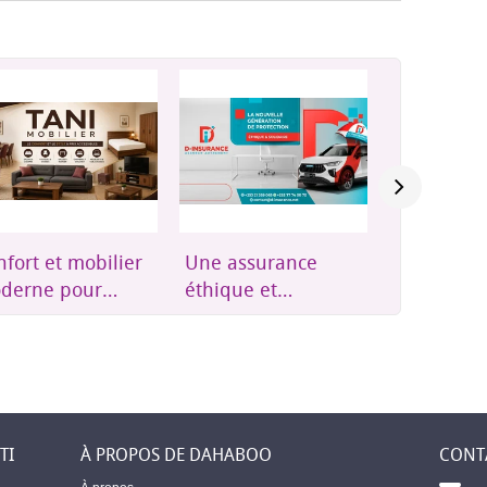
e assurance
Groupes
Résidence
ique et
électrogènes,
Plus qu'u
essible à
onduleurs et
résidence,
bouti
énergie solaire
où l'on se
soi
TI
À PROPOS DE DAHABOO
CONT