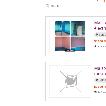
Djibouti
Maiso
électr
Balba
35 000 
213 vue
Maiso
mosqu
Balba
50 000 
147 vue