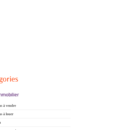
gories
mmobilier
s à vendre
s à louer
n