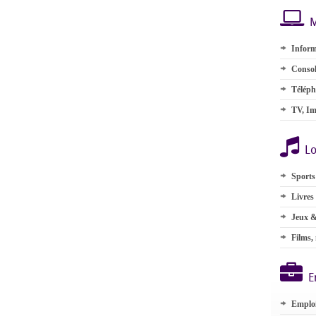
M
Inform
Consol
Téléph
TV, Im
Lo
Sports
Livres
Jeux &
Films,
E
Emplo