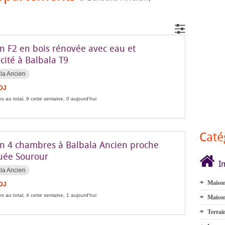
n F2 en bois rénovée avec eau et
icité à Balbala T9
la Ancien
FDJ
s au total, 9 cette semaine, 0 aujourd'hui
Caté
n 4 chambres à Balbala Ancien proche
ée Sourour
I
la Ancien
Maison
FDJ
s au total, 4 cette semaine, 1 aujourd'hui
Maison
Terrai