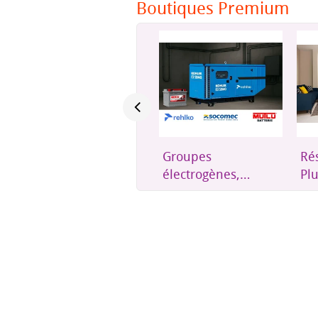
Boutiques Premium
Une assurance
Groupes
Ré
éthique et
électrogènes,
Pl
accessible à
onduleurs et
rés
Djibouti
énergie solaire
où 
soi