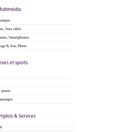
ultimédia
atique
es, Jeux vidéo
ones, Smartphones
age & Son, Photo
isirs et sports
 jouets
 musique
mplois & Services
is