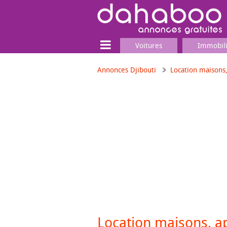
Voitures
Immobil
Annonces Djibouti
Location maisons
Terrain
Locaux commerciaux
Emplois & Services
Emplois
Services
Matériel professionnel
Location maisons, 