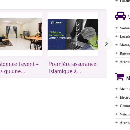
Locau
Voitur
Locati
Motos,
Batea
Accesso
sidence Levent –
Première assurance
Mobilier 
us qu'une
islamique à
pour chaq
idence, un lieu
Djibouti
de votre 
M
l'on se sent chez
Meuble
Électr
Climat
Vêteme
Access