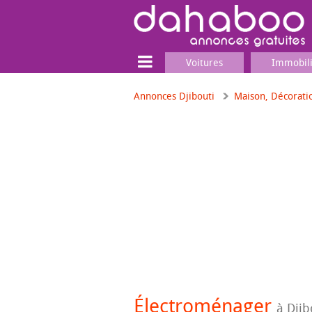
Voitures
Immobil
Annonces Djibouti
Maison, Décorati
Terrain
Locaux commerciaux
Emplois & Services
Emplois
Services
Matériel professionnel
Électroménager
à Djib