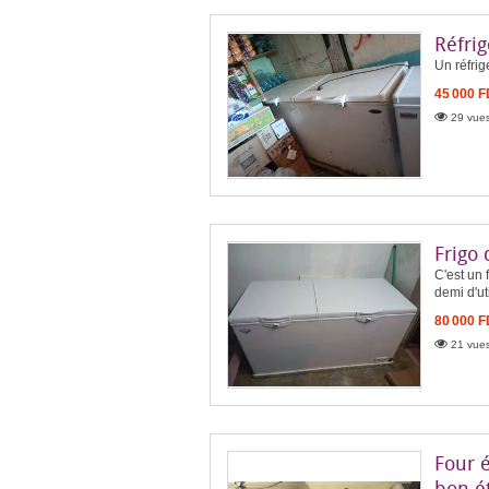
Réfrig
Un réfrig
45 000 
29 vues
Frigo
C'est un
demi d'uti
80 000 
21 vues
Four é
bon é