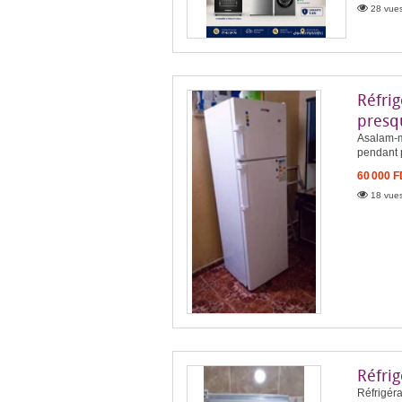
28 vues
Réfri
presq
Asalam-mo
pendant 
60 000 
18 vues
Réfrig
Réfrigéra