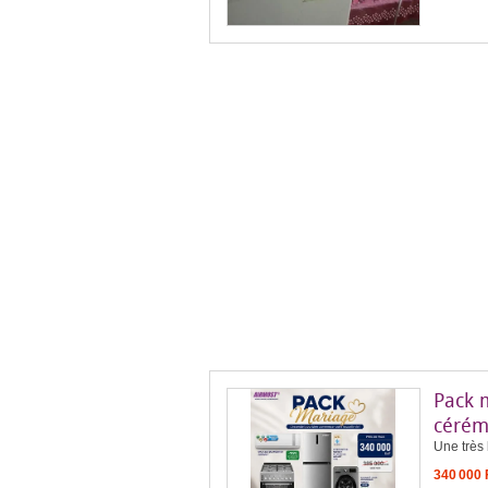
Pack 
cérém
Une très 
340 000