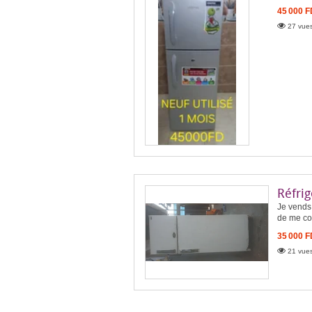
45 000 
27 vues
Réfrig
Je vends 
de me con
35 000 
21 vues