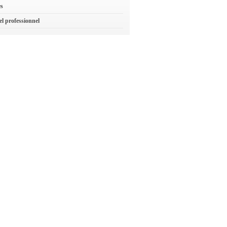
es
el professionnel