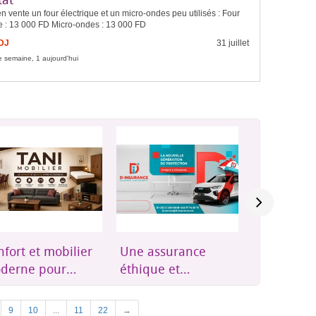
n vente un four électrique et un micro-ondes peu utilisés : Four
ue : 13 000 FD Micro-ondes : 13 000 FD
FDJ
31 juillet
e semaine, 1 aujourd'hui
e assurance
Groupes
Résidence
ique et
électrogènes,
Plus qu'u
essible à
onduleurs et
résidence,
bouti
énergie solaire
où l'on se
Next
9
10
...
11
22
→