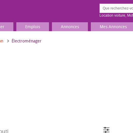
Location voiture
,
Mo
ier
Emplois
Annonces
Mes Annonces
on
Électroménager
Comment ç
Prenez une jolie photo du
Décrivez 
TV, Image & Son, Photo
Loisirs et sports
Sports
,
Livres
Jeux & jouets
Films, musique
outi