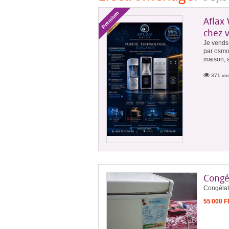
Premium
Aflax 
chez 
Je vends 
par osmos
maison, 
371 vue
Congé
Congélate
55 000 