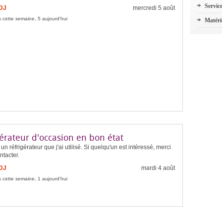
Servic
FDJ
mercredi 5 août
 cette semaine, 5 aujourd'hui
Matéri
érateur d'occasion en bon état
un réfrigérateur que j'ai utilisé. Si quelqu'un est intéressé, merci
tacter.
FDJ
mardi 4 août
 cette semaine, 1 aujourd'hui