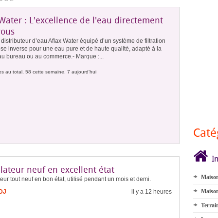
Water : L'excellence de l'eau directement
vous
distributeur d’eau Aflax Water équipé d’un système de filtration
e inverse pour une eau pure et de haute qualité, adapté à la
au bureau ou au commerce.- Marque :...
s au total, 58 cette semaine, 7 aujourd'hui
Caté
I
lateur neuf en excellent état
Maison
ur tout neuf en bon état, utilisé pendant un mois et demi.
Maison
FDJ
il y a 12 heures
Terrai