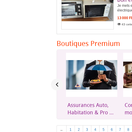
Je mets e
électriq
13 000 
43 cett
Boutiques Premium
Assurances Auto,
Confort et mobilier
Un
Habitation & Pro –
moderne pour
éth
Amerga Assurances
toute la maison
acc
Dji
Previous
←
1
2
3
4
5
6
7
8