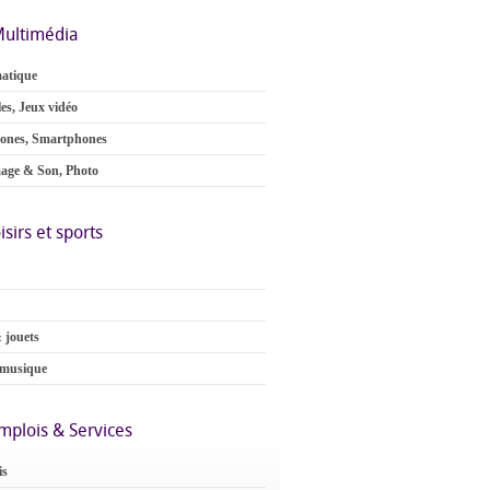
ultimédia
atique
es, Jeux vidéo
ones, Smartphones
age & Son, Photo
isirs et sports
 jouets
 musique
mplois & Services
is