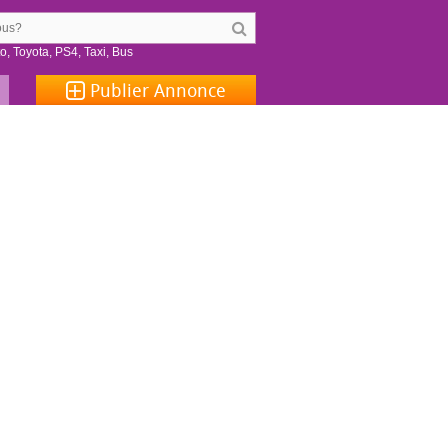
to
,
Toyota
,
PS4
,
Taxi
,
Bus
Publier
Annonce
a marche
 produit que vous souhaitez vendre
le produit, ajoutez un prix et entrez votre téléphone
Mettez en vente
Votre annonce est disponible aux acheteurs de notre communauté
Publier une annonce