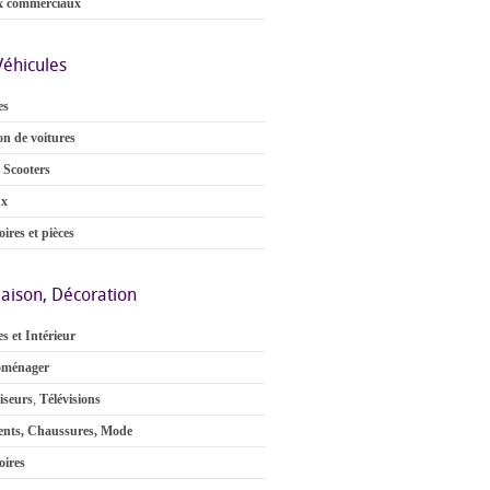
x commerciaux
Véhicules
es
on de voitures
 Scooters
ux
ires et pièces
aison, Décoration
s et Intérieur
oménager
iseurs
,
Télévisions
nts, Chaussures, Mode
oires