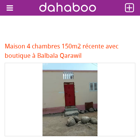
Maison 4 chambres 150m2 récente avec
boutique à Balbala Qarawil