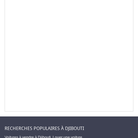
RECHERCHES POPULAIRES À DJIBOUTI
Voitures à vendre à Djibouti
,
Louer une voiture