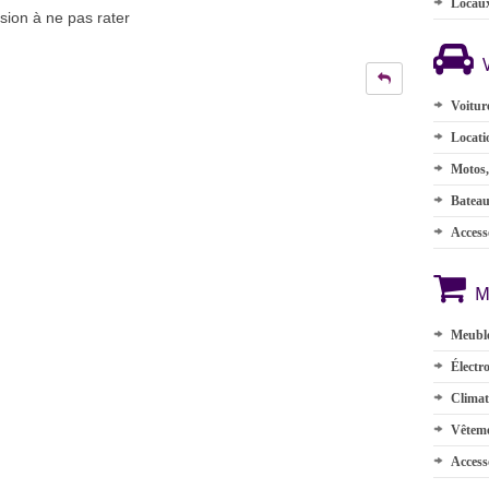
Locau
asion à ne pas rater
Voitur
Locati
Motos,
Batea
Accesso
M
Meuble
Électr
Climat
Vêteme
Access