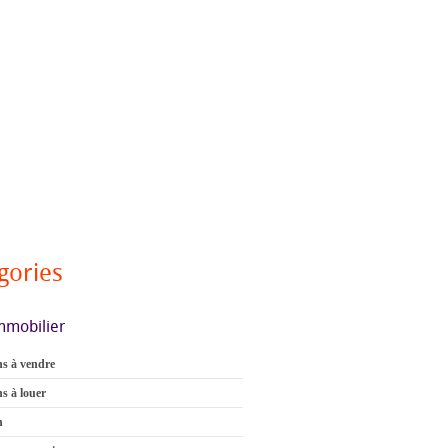
gories
mmobilier
s à vendre
s à louer
n