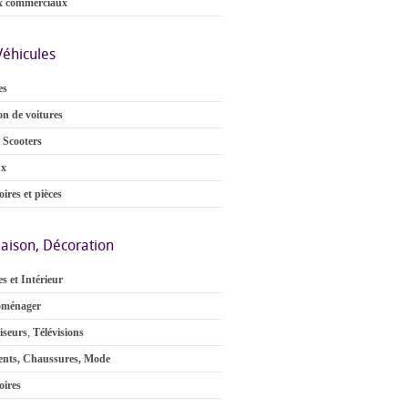
x commerciaux
Véhicules
es
on de voitures
 Scooters
ux
ires et pièces
aison, Décoration
s et Intérieur
oménager
iseurs
,
Télévisions
nts, Chaussures, Mode
oires