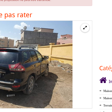
ne proposition ne peut être transmise.
e pas rater
Caté
I
Maison
Maison
Terrai