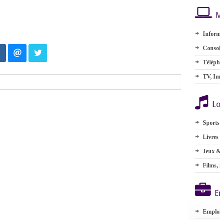
M
Inform
Consol
Téléph
TV, Im
Lo
Sports
Livres
Jeux &
Films,
E
Emplo