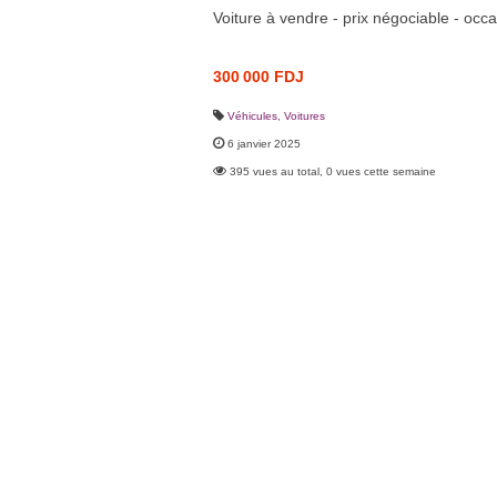
Voiture à vendre - prix négociable - occ
300 000 FDJ
Véhicules
,
Voitures
6 janvier 2025
395 vues au total, 0 vues cette semaine