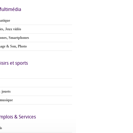
ultimédia
atique
es, Jeux vidéo
ones, Smartphones
age & Son, Photo
isirs et sports
 jouets
 musique
mplois & Services
is