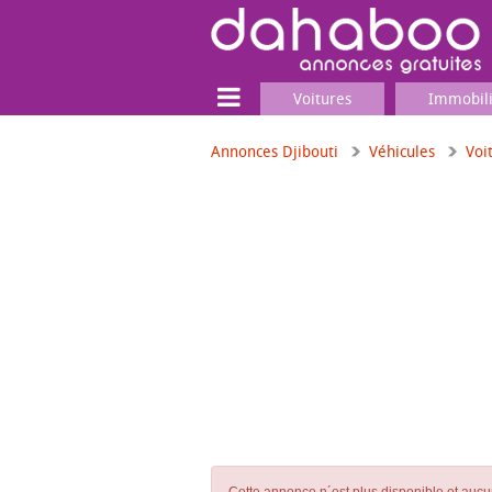
Voitures
Immobil
Annonces Djibouti
Véhicules
Voi
Terrain
Locaux commerciaux
Emplois & Services
Emplois
Services
Matériel professionnel