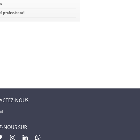
es
el professionnel
ACTEZ-NOUS
il
Z-NOUS SUR