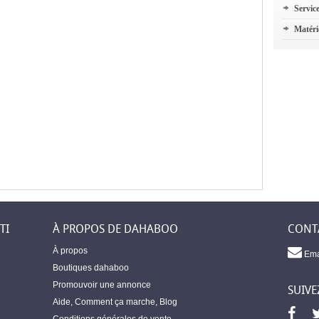
Servic
Matéri
TI
À PROPOS DE DAHABOO
CONT
À propos
Ema
Boutiques dahaboo
Promouvoir une annonce
SUIVE
Aide
,
Comment ça marche
,
Blog
Conditions générales de vente
,