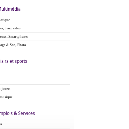
ultimédia
atique
es, Jeux vidéo
ones, Smartphones
age & Son, Photo
isirs et sports
 jouets
 musique
mplois & Services
is