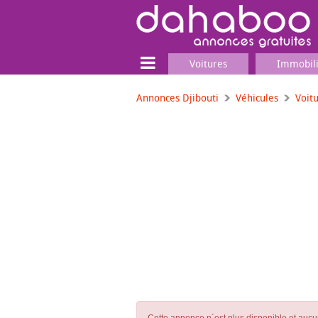
Voitures
Immobil
Annonces Djibouti
Véhicules
Voit
Terrain
Locaux commerciaux
Emplois & Services
Emplois
Services
Matériel professionnel