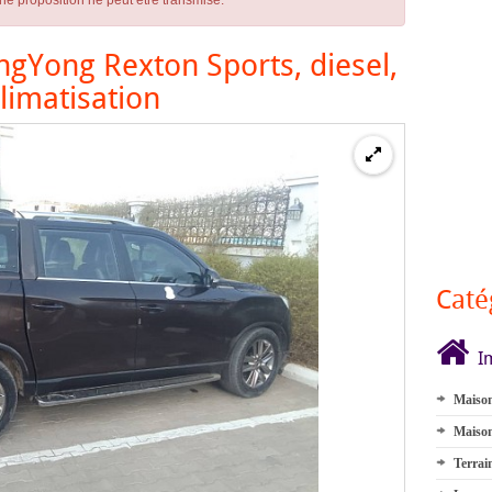
ne proposition ne peut être transmise.
ngYong Rexton Sports, diesel,
limatisation
Caté
I
Maison
Maison
Terrai