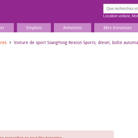
Location voiture
,
Mo
ier
Emplois
Annonces
Mes Annonces
ures
Voiture de sport SsangYong Rexton Sports, diesel, boîte automa
Comment ç
Prenez une jolie photo du
Décrivez 
TV, Image & Son, Photo
Loisirs et sports
Sports
,
Livres
Jeux & jouets
Films, musique