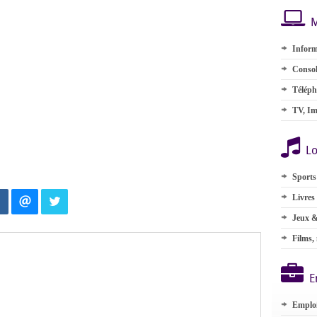
M
Inform
Consol
Téléph
TV, Im
Lo
Sports
Livres
Jeux &
Films,
E
Emplo