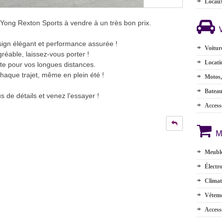
Locau
gYong Rexton Sports à vendre à un très bon prix.
sign élégant et performance assurée !
Voitur
réable, laissez-vous porter !
Locati
ite pour vos longues distances.
chaque trajet, même en plein été !
Motos,
Batea
 de détails et venez l'essayer !
Accesso
M
Meuble
Électr
Climat
Vêteme
Access