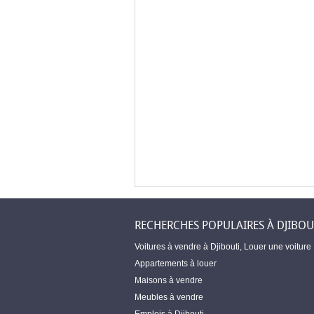
RECHERCHES POPULAIRES À DJIBOU
Voitures à vendre à Djibouti
,
Louer une voiture
Appartements à louer
Maisons à vendre
Meubles à vendre
Emplois à Djibouti