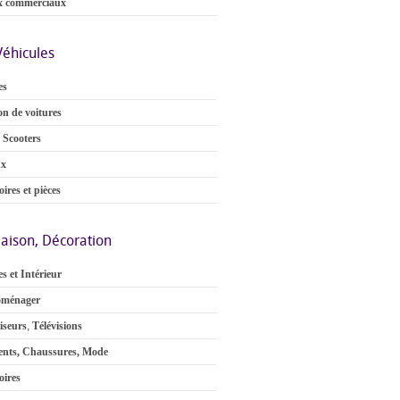
x commerciaux
Véhicules
es
on de voitures
 Scooters
ux
ires et pièces
aison, Décoration
s et Intérieur
oménager
iseurs
,
Télévisions
nts, Chaussures, Mode
oires