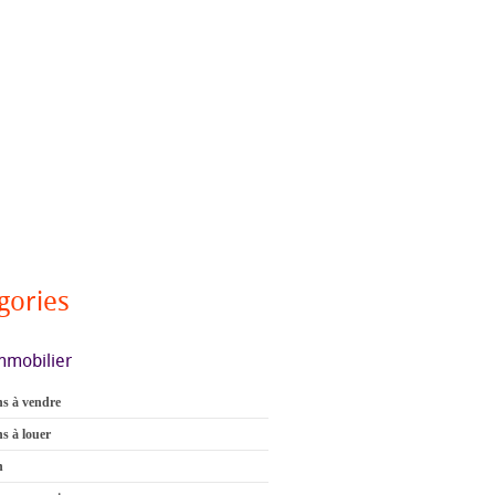
gories
mmobilier
s à vendre
s à louer
n