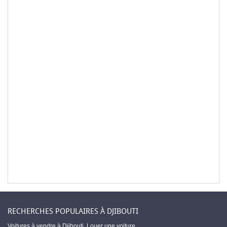
RECHERCHES POPULAIRES À DJIBOUTI
Voitures à vendre à Djibouti
,
Louer une voiture