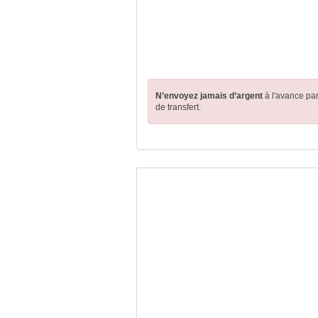
N’envoyez jamais d’argent
à l'avance pa
de transfert.