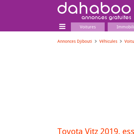
Voitures
Immobil
Annonces Djibouti
Véhicules
Voit
Terrain
Locaux commerciaux
Emplois & Services
Emplois
Services
Matériel professionnel
Toyota Vitz 2019, es