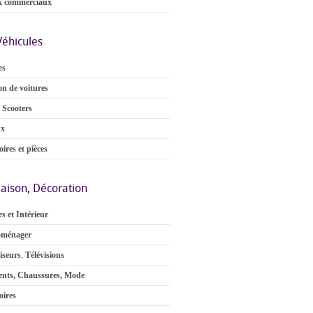
x commerciaux
Véhicules
es
on de voitures
 Scooters
ux
ires et pièces
aison, Décoration
s et Intérieur
oménager
iseurs
,
Télévisions
nts, Chaussures, Mode
oires