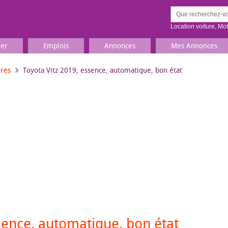
Location voiture
,
Mo
ier
Emplois
Annonces
Mes Annonces
ures
Toyota Vitz 2019, essence, automatique, bon état
Comment ç
Prenez une jolie photo du
Décrivez 
TV, Image & Son, Photo
Loisirs et sports
Sports
,
Livres
Jeux & jouets
Films, musique
sence, automatique, bon état