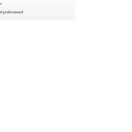
es
el professionnel