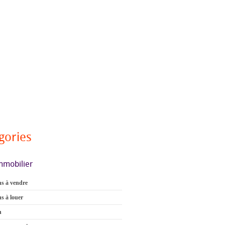
gories
mmobilier
s à vendre
s à louer
n