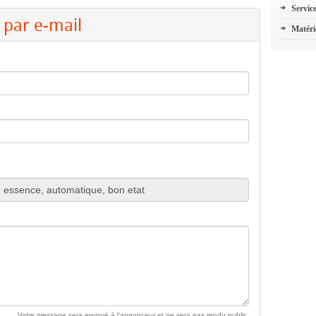
Servic
par e-mail
Matéri
Votre message sera envoyé à l'annonceur et ne sera pas rendu public.