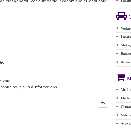
 état général. Véhicule fiable, économique et idéal pour
Locau
Voitur
Locati
Motos,
Batea
tion
Accesso
M
z-vous.
ssous pour plus d’informations.
Meuble
Électr
Climat
Vêteme
Access