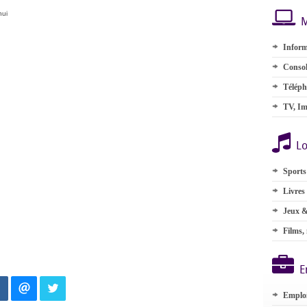
hui
M
Inform
Consol
Téléph
TV, Im
Lo
Sports
Livres
Jeux &
Films,
E
Emplo