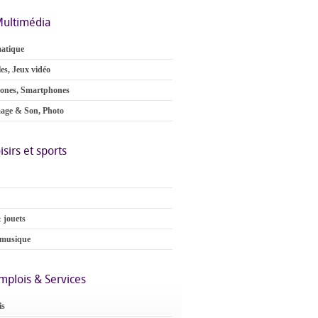
ultimédia
atique
es, Jeux vidéo
ones, Smartphones
age & Son, Photo
isirs et sports
 jouets
 musique
mplois & Services
is