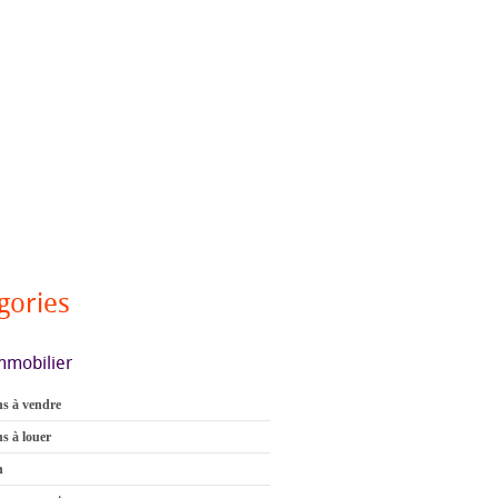
gories
mmobilier
s à vendre
s à louer
n