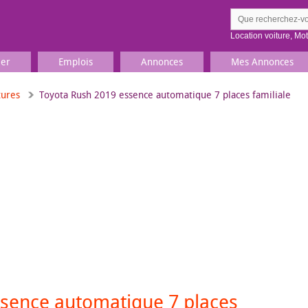
Location voiture
,
Mo
ier
Emplois
Annonces
Mes Annonces
tures
Toyota Rush 2019 essence automatique 7 places familiale
Comment ç
Prenez une jolie photo du
Décrivez 
TV, Image & Son, Photo
Loisirs et sports
Sports
,
Livres
Jeux & jouets
Films, musique
sence automatique 7 places