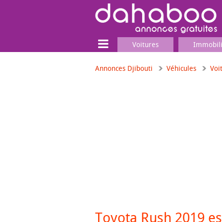
Voitures
Immobil
Annonces Djibouti
Véhicules
Voi
Terrain
Locaux commerciaux
Emplois & Services
Emplois
Services
Matériel professionnel
Toyota Rush 2019 es