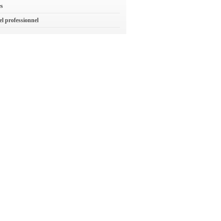
es
el professionnel