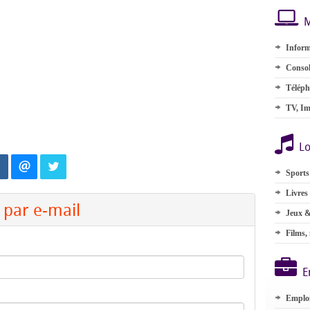
M
Inform
Consol
Téléph
TV, Im
Lo
Sports
Livres
par e-mail
Jeux &
Films,
E
Emplo