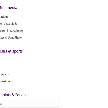
ultimédia
atique
es, Jeux vidéo
ones, Smartphones
age & Son, Photo
isirs et sports
 jouets
 musique
mplois & Services
is