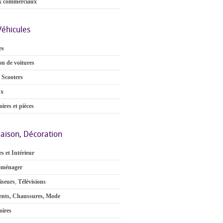
x commerciaux
Véhicules
es
on de voitures
 Scooters
ux
ires et pièces
aison, Décoration
s et Intérieur
oménager
iseurs
,
Télévisions
nts, Chaussures, Mode
oires