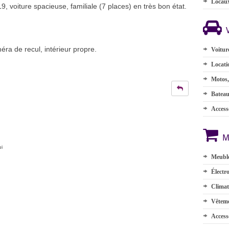
Locau
oiture spacieuse, familiale (7 places) en très bon état.
méra de recul, intérieur propre.
Voitur
Locati
Motos,
Batea
Accesso
M
ui
Meuble
Électr
Climat
Vêteme
Access