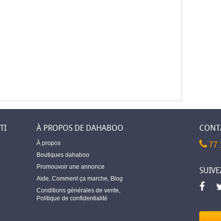
TI
À PROPOS DE DAHABOO
CONT
À propos
77 
Boutiques dahaboo
Promouvoir une annonce
SUIVE
Aide
,
Comment ça marche
,
Blog
Conditions générales de vente
,
Politique de confidentialité