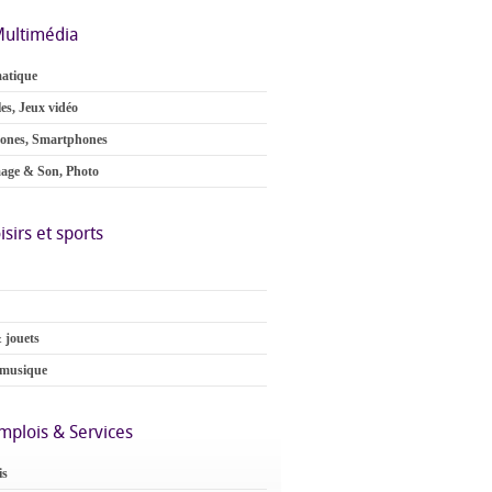
ultimédia
atique
es, Jeux vidéo
ones, Smartphones
age & Son, Photo
isirs et sports
 jouets
 musique
mplois & Services
is