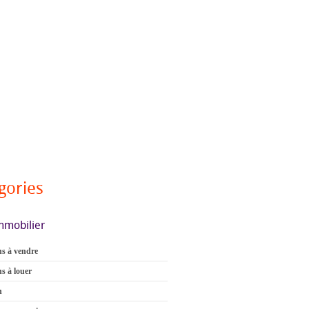
gories
mmobilier
s à vendre
s à louer
n