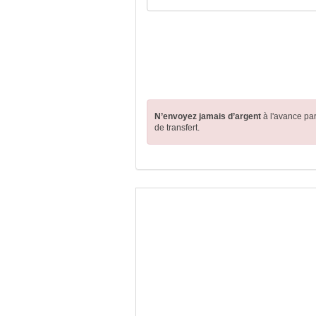
N’envoyez jamais d’argent
à l'avance pa
de transfert.