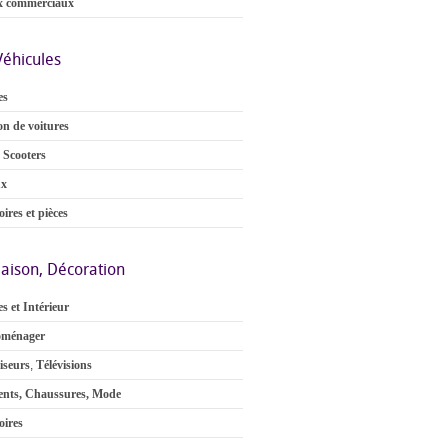
x commerciaux
Véhicules
es
on de voitures
 Scooters
ux
ires et pièces
aison, Décoration
s et Intérieur
oménager
iseurs
,
Télévisions
nts, Chaussures, Mode
oires