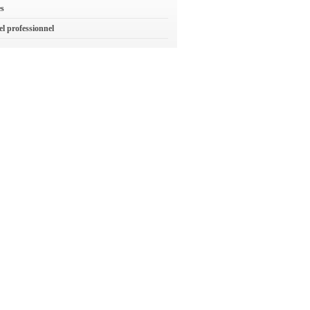
es
el professionnel