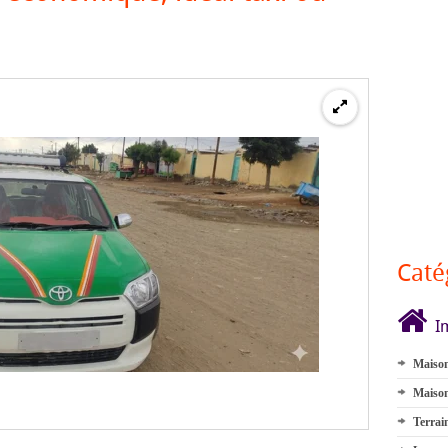
Caté
I
Maison
Maison
Terrai