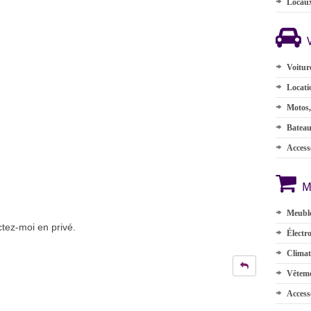
Locau
Voitur
Locati
Motos,
Batea
Accesso
M
Meuble
ctez-moi en privé.
Électr
Climat
Vêteme
Access