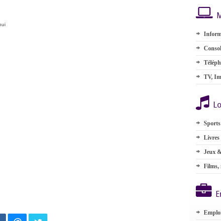
M
hui
Inform
Consol
Téléph
TV, Im
Lo
Sports
Livres
Jeux &
Films,
E
Emplo