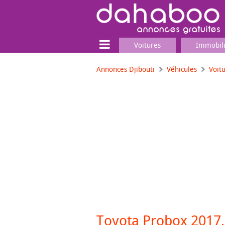
Voitures
Immobil
Annonces Djibouti
Véhicules
Voit
Terrain
Locaux commerciaux
Emplois & Services
Emplois
Services
Matériel professionnel
Toyota Probox 2017,