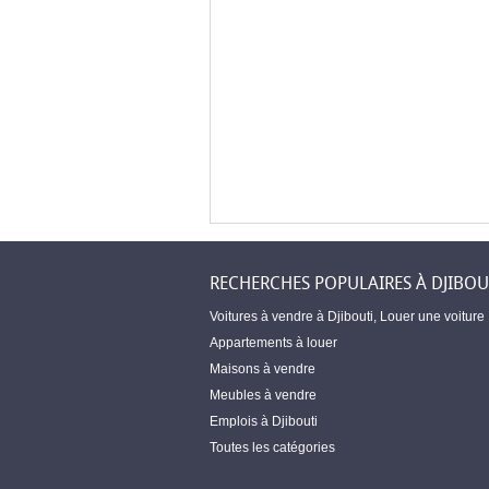
RECHERCHES POPULAIRES À DJIBOU
Voitures à vendre à Djibouti
,
Louer une voiture
Appartements à louer
Maisons à vendre
Meubles à vendre
Emplois à Djibouti
Toutes les catégories