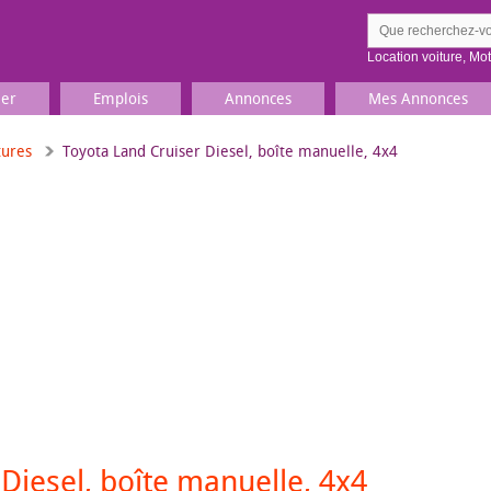
Location voiture
,
Mo
ier
Emplois
Annonces
Mes Annonces
tures
Toyota Land Cruiser Diesel, boîte manuelle, 4x4
Comment ç
Prenez une jolie photo du
Décrivez 
TV, Image & Son, Photo
Loisirs et sports
Sports
,
Livres
Jeux & jouets
Films, musique
Diesel, boîte manuelle, 4x4