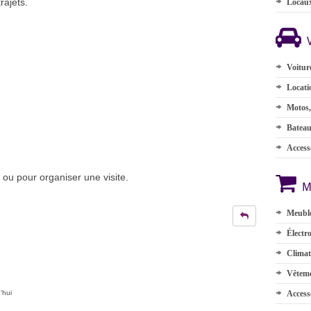
trajets.
Locau
Voitur
Locati
Motos,
Batea
Accesso
ou pour organiser une visite.
M
Meuble
Électr
Climat
Vêteme
'hui
Access