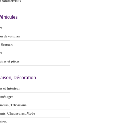
x commerciaux
Véhicules
es
on de voitures
 Scooters
ux
ires et pièces
aison, Décoration
s et Intérieur
oménager
iseurs
,
Télévisions
nts, Chaussures, Mode
oires