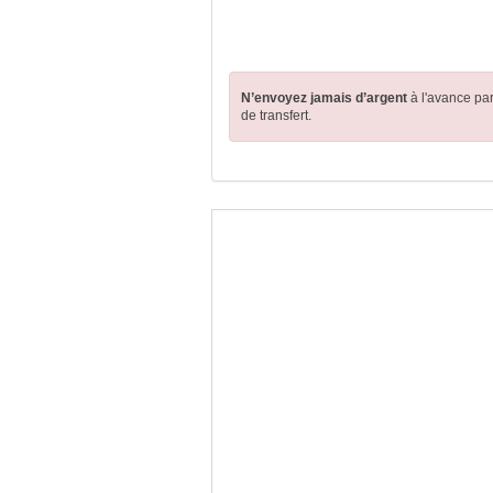
N’envoyez jamais d’argent
à l'avance pa
de transfert.