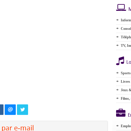
M
Inform
Consol
Téléph
TV, Im
Lo
Sports
Livres
Jeux &
Films,
E
par e-mail
Emplo