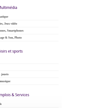
ultimédia
atique
es, Jeux vidéo
ones, Smartphones
age & Son, Photo
isirs et sports
 jouets
 musique
mplois & Services
is