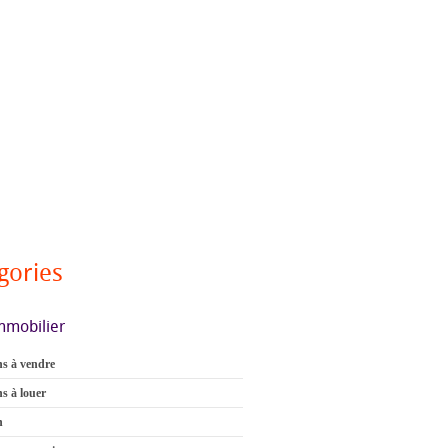
gories
mmobilier
s à vendre
s à louer
n