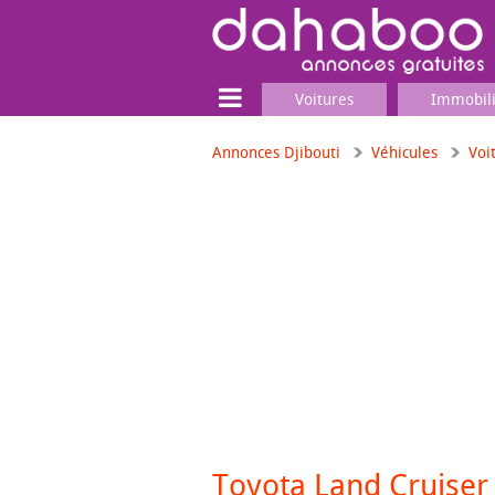
Voitures
Immobil
Annonces Djibouti
Véhicules
Voi
Terrain
Locaux commerciaux
Emplois & Services
Emplois
Services
Matériel professionnel
Toyota Land Cruiser 