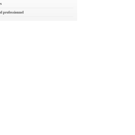
es
el professionnel