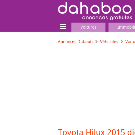
Voitures
Immobil
Annonces Djibouti
Véhicules
Voit
Terrain
Locaux commerciaux
Emplois & Services
Emplois
Services
Matériel professionnel
Toyota Hilux 2015 di