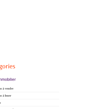
gories
mmobilier
s à vendre
s à louer
n