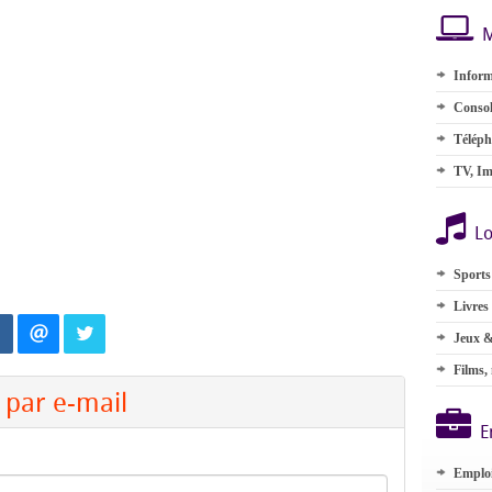
M
Inform
Consol
Téléph
TV, Im
Lo
Sports
Livres
Jeux &
Films,
par e-mail
E
Emplo