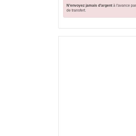
N’envoyez jamais d’argent
à l'avance pa
de transfert.