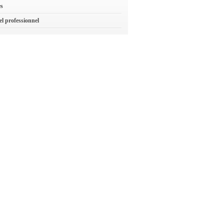
es
el professionnel