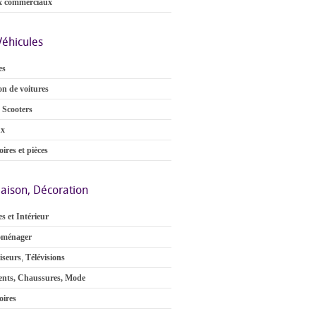
x commerciaux
Véhicules
es
on de voitures
 Scooters
ux
ires et pièces
aison, Décoration
s et Intérieur
oménager
iseurs
,
Télévisions
nts, Chaussures, Mode
oires