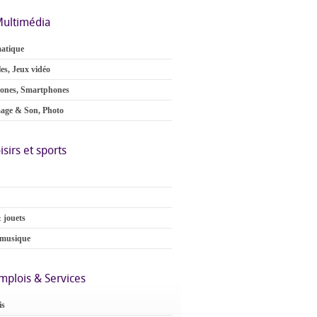
ultimédia
atique
es, Jeux vidéo
ones, Smartphones
age & Son, Photo
isirs et sports
 jouets
 musique
mplois & Services
is