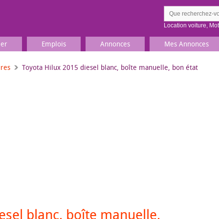
Location voiture
,
Mo
ier
Emplois
Annonces
Mes Annonces
ures
Toyota Hilux 2015 diesel blanc, boîte manuelle, bon état
Comment ç
Prenez une jolie photo du
Décrivez 
TV, Image & Son, Photo
Loisirs et sports
Sports
,
Livres
Jeux & jouets
Films, musique
esel blanc, boîte manuelle,