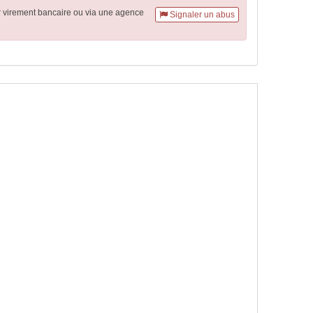
r virement
bancaire
ou via une agence
Signaler un abus