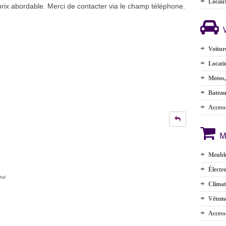
Locau
prix abordable. Merci de contacter via le champ téléphone.
Voitur
Locati
Motos,
Batea
Accesso
M
Meuble
Électr
hui
Climat
Vêteme
Access