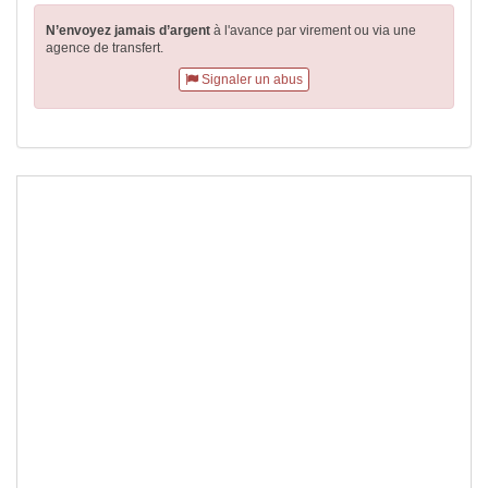
N’envoyez jamais d’argent
à l'avance par virement
ou via une
agence de transfert.
Signaler un abus