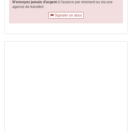
N’envoyez jamais d’argent
à l'avance par virement
ou via une
agence de transfert.
Signaler un abus