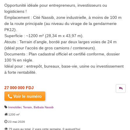
Opportunité idéale pour entrepreneurs, investisseurs ou
logisticiens !
Emplacement : Cité Nassib, zone industrielle, à moins de 100 m
de la route principale (au niveau du virage de la gendarmerie
PK12).
Superficie : ~1200 m² (28,34 m x 43,97 m).
Atouts : Terrain d'angle, bordé par deux larges voies de 24 m
(idéal pour l'accès de gros camions / conteneurs).
Documents : Plan cadastral officiel et certifié conforme, dossier
100 % en règle.
Idéal pour : entrepôt, bureaux, base-vie, usine ou investissement
à forte rentabilité.
27 000 000 FDJ
Voir le numéro
Immobilier
,
Terrain
,
Balbala Nassib
1200 m²
23 mai 2026
75 vues au total, 2 vues cette semaine, 0 aujourd'hui