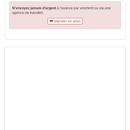
N’envoyez jamais d’argent
à l'avance par virement
ou via une
agence de transfert.
Signaler un abus