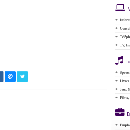
M
Inform
Consol
Téléph
TV, Im
Lo
Sports
Livres
Jeux &
Films,
E
Emplo