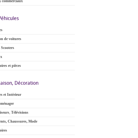
x commerciaux
Véhicules
es
on de voitures
 Scooters
ux
ires et pièces
aison, Décoration
s et Intérieur
oménager
iseurs
,
Télévisions
nts, Chaussures, Mode
oires