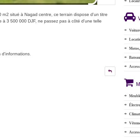
Locau
m2 situé à Nagad centre, ce terrain dispose d'un titre
ve à 3 500 000 DJF, ne passez pas à côté d'une telle
Voitur
Locati
Motos,
 d'informations.
Batea
Accesso
M
Meuble
Électr
Climat
Vêteme
Access