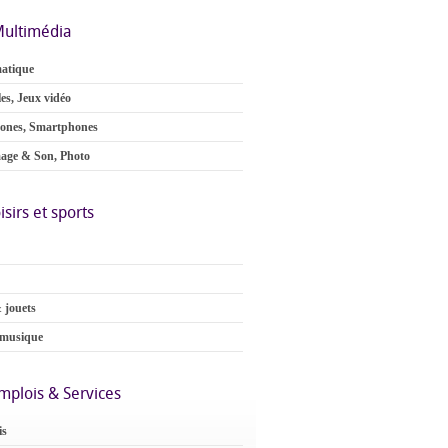
ultimédia
atique
es, Jeux vidéo
ones, Smartphones
age & Son, Photo
isirs et sports
 jouets
 musique
mplois & Services
is