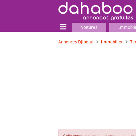
Voitures
Immobil
Annonces Djibouti
Immobilier
Te
Terrain
Locaux commerciaux
Emplois & Services
Emplois
Services
Matériel professionnel