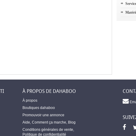
Servic
Matéri
TI
À PROPOS DE DAHABOO
CONT
À propos
Ema
Boutiques dahaboo
Promouvoir une annonce
SUIVE
Aide
,
Comment ça marche
,
Blog
Conditions générales de vente
,
Politique de confidentialité