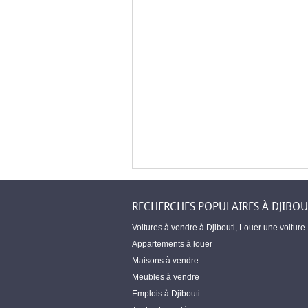
RECHERCHES POPULAIRES À DJIBOU
Voitures à vendre à Djibouti
,
Louer une voiture
Appartements à louer
Maisons à vendre
Meubles à vendre
Emplois à Djibouti