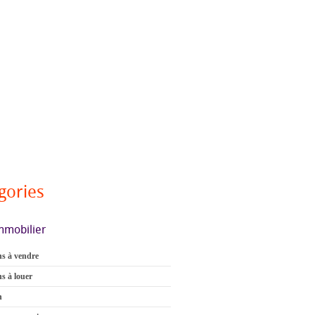
gories
mmobilier
s à vendre
s à louer
n