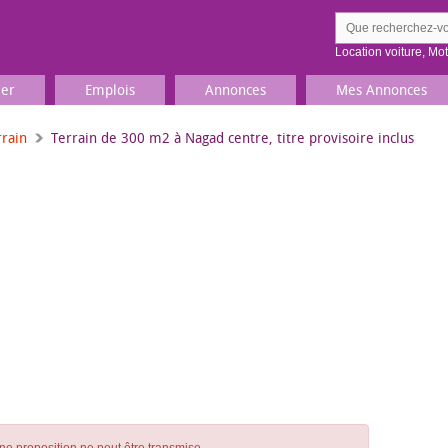
Location voiture
,
Mo
ier
Emplois
Annonces
Mes Annonces
rrain
Terrain de 300 m2 à Nagad centre, titre provisoire inclus
Comment ç
Prenez une jolie photo du
Décrivez 
TV, Image & Son, Photo
Loisirs et sports
Sports
,
Livres
Jeux & jouets
Films, musique