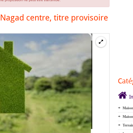
ne proposition ne peut être transmise.
Nagad centre, titre provisoire
Caté
I
Maison
Maison
Terrai