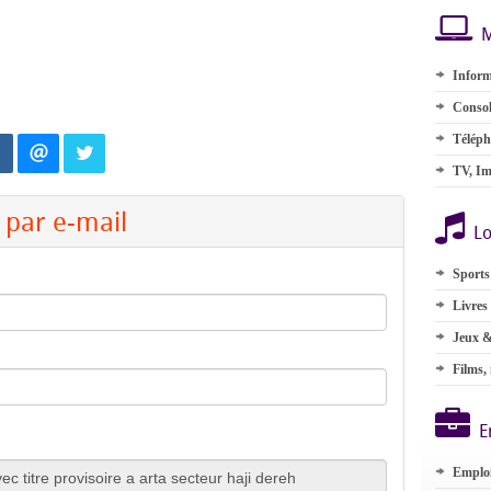
M
Inform
Consol
Téléph
TV, Im
par e-mail
Lo
Sports
Livres
Jeux &
Films,
E
Emplo