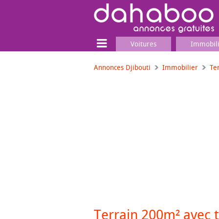
Voitures
Immobil
Annonces Djibouti
Immobilier
Te
Terrain
Locaux commerciaux
Emplois & Services
Emplois
Services
Matériel professionnel
Terrain 200m² avec ti