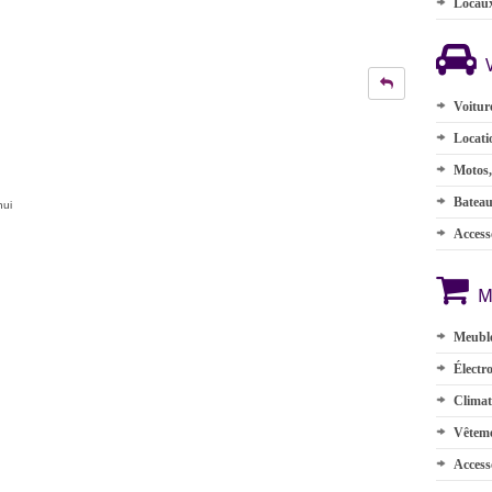
Locau
Voitur
Locati
Motos,
Batea
hui
Accesso
M
Meuble
Électr
Climat
Vêteme
Access