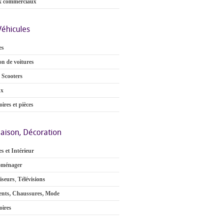
x commerciaux
Véhicules
es
on de voitures
 Scooters
ux
ires et pièces
aison, Décoration
s et Intérieur
oménager
iseurs
,
Télévisions
nts, Chaussures, Mode
oires