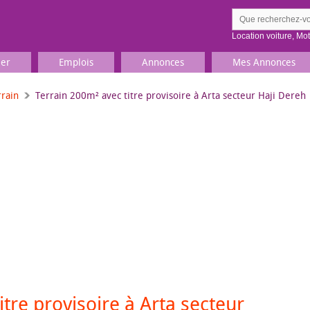
Location voiture
,
Mo
ier
Emplois
Annonces
Mes Annonces
rrain
Terrain 200m² avec titre provisoire à Arta secteur Haji Dereh
Comment ç
Prenez une jolie photo du
Décrivez 
TV, Image & Son, Photo
Loisirs et sports
Sports
,
Livres
Jeux & jouets
Films, musique
tre provisoire à Arta secteur