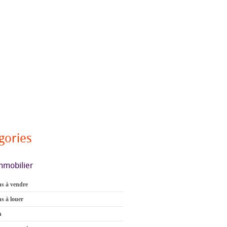
gories
mmobilier
s à vendre
s à louer
n