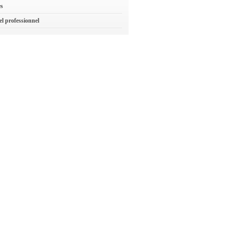
es
el professionnel