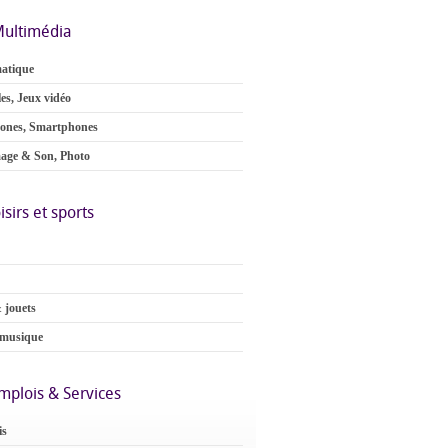
ultimédia
atique
es, Jeux vidéo
ones, Smartphones
age & Son, Photo
isirs et sports
 jouets
 musique
mplois & Services
is