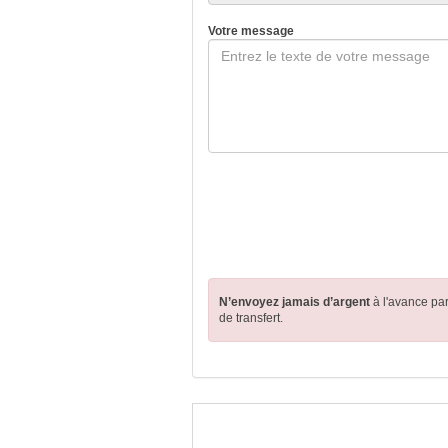
Votre message
N’envoyez jamais d’argent
à l'avance pa
de transfert.