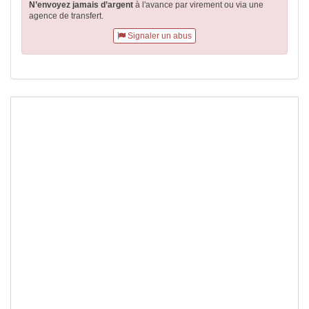
N’envoyez jamais d’argent
à l'avance par virement
ou via une
agence de transfert.
Signaler un abus