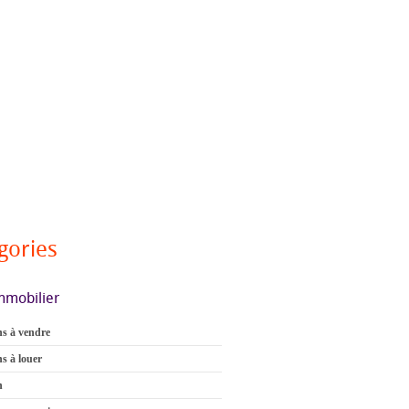
gories
mmobilier
s à vendre
s à louer
n