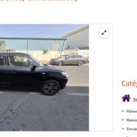
Caté
I
Maison
Maison
Terrai