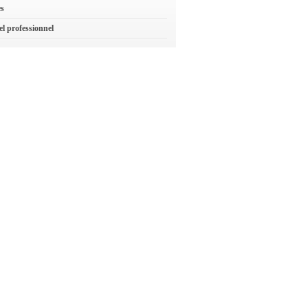
es
el professionnel