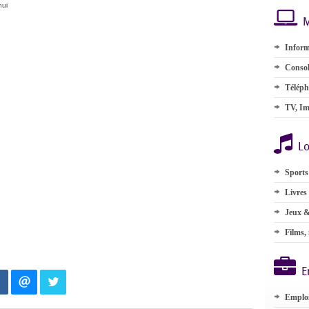
hui
M
Inform
Consol
Téléph
TV, Im
Lo
Sports
Livres
Jeux &
Films,
E
Emplo