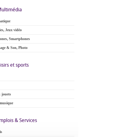
ultimédia
atique
es, Jeux vidéo
ones, Smartphones
age & Son, Photo
isirs et sports
 jouets
 musique
mplois & Services
is