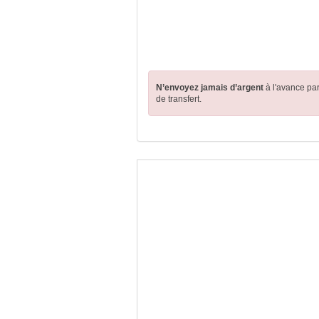
N’envoyez jamais d’argent
à l'avance pa
de transfert.