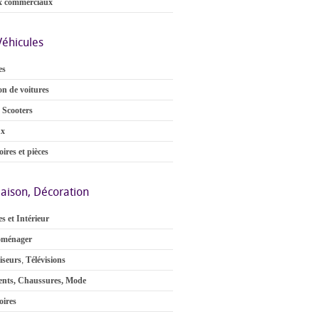
x commerciaux
Véhicules
es
on de voitures
 Scooters
ux
ires et pièces
aison, Décoration
s et Intérieur
oménager
iseurs
,
Télévisions
nts, Chaussures, Mode
oires