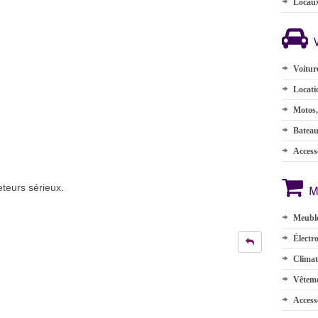
Locau
Voitur
Locati
Motos,
Batea
Accesso
teurs sérieux.
M
…
Meuble
Électr
Climat
Vêteme
Access