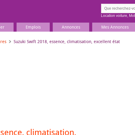
Location voiture
,
Mo
ier
Emplois
Annonces
Mes Annonces
ures
Suzuki Swift 2018, essence, climatisation, excellent état
Comment ç
Prenez une jolie photo du
Décrivez 
TV, Image & Son, Photo
Loisirs et sports
Sports
,
Livres
Jeux & jouets
Films, musique
sence, climatisation,