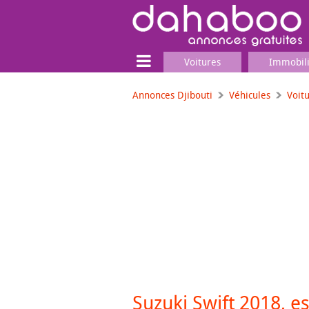
Voitures
Immobil
Annonces Djibouti
Véhicules
Voit
Terrain
Locaux commerciaux
Emplois & Services
Emplois
Services
Matériel professionnel
Suzuki Swift 2018, es