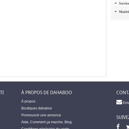
Servic
Matéri
TI
À PROPOS DE DAHABOO
CONT
À propos
Ema
Boutiques dahaboo
Promouvoir une annonce
SUIVE
Aide
,
Comment ça marche
,
Blog
Conditions générales de vente
,