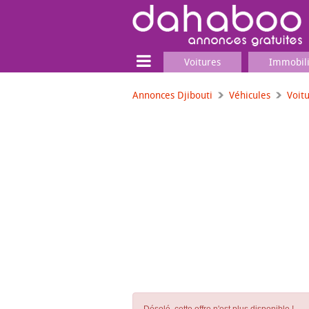
Voitures
Immobil
Annonces Djibouti
Véhicules
Voit
Terrain
Locaux commerciaux
Emplois & Services
Emplois
Services
Matériel professionnel