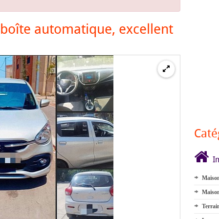
 boîte automatique, excellent
Caté
I
Maison
Maison
Terrai