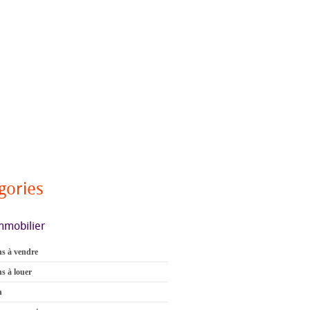
gories
mmobilier
s à vendre
s à louer
n