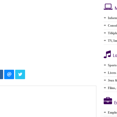
M
Inform
Consol
Téléph
TV, Im
Lo
Sports
Livres
Jeux &
Films,
E
Emplo