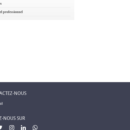
es
el professionnel
ACTEZ-NOUS
il
Z-NOUS SUR