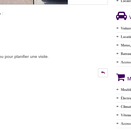
Locau
 :
Voitur
Locati
Motos,
Batea
 pour planifier une visite.
Accesso
M
Meuble
Électr
Climat
Vêteme
Access