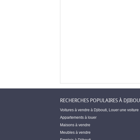
RECHERCHES POPULAIRES À DJIBOU
Voitures à vendre à Djibouti
,
Louer une voiture
Appartements à louer
Maisons à vendre
Meubles à vendre
Emplois à Djibouti