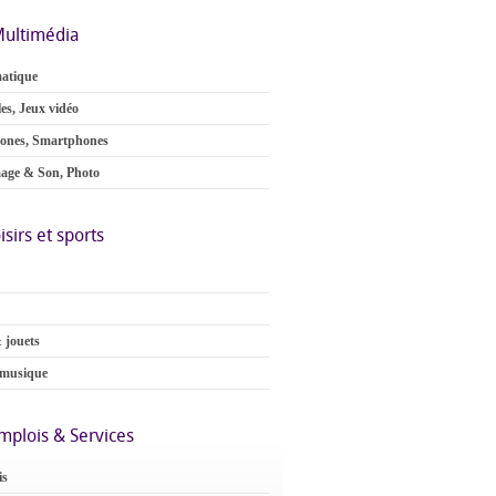
ultimédia
atique
es, Jeux vidéo
ones, Smartphones
age & Son, Photo
isirs et sports
 jouets
 musique
mplois & Services
is