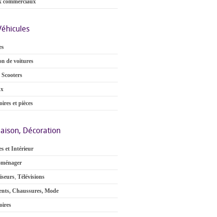
x commerciaux
Véhicules
es
on de voitures
 Scooters
ux
ires et pièces
aison, Décoration
s et Intérieur
oménager
iseurs
,
Télévisions
nts, Chaussures, Mode
oires