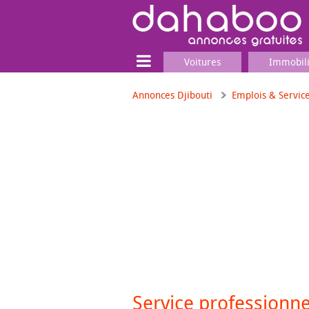
Voitures
Immobil
Annonces Djibouti
Emplois & Servic
Terrain
Locaux commerciaux
Emplois & Services
Emplois
Services
Matériel professionnel
Service professionne