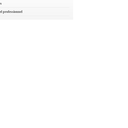
es
el professionnel