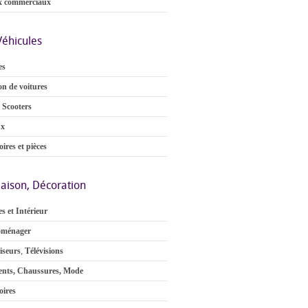
x commerciaux
Véhicules
es
on de voitures
 Scooters
ux
ires et pièces
aison, Décoration
s et Intérieur
oménager
iseurs
,
Télévisions
nts, Chaussures, Mode
oires