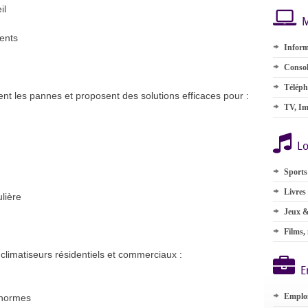
il
M
ents
Inform
Consol
Téléph
nt les pannes et proposent des solutions efficaces pour :
TV, Im
Lo
Sports
Livres
lière
Jeux &
Films,
 climatiseurs résidentiels et commerciaux :
E
Emplo
x normes