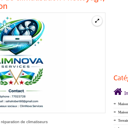
ion
Caté
I
Maison
Maison
Terrai
t réparation de climatiseurs