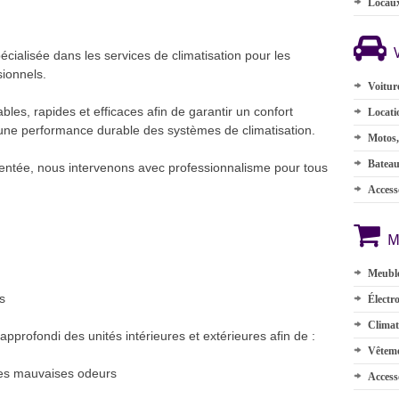
Locau
cialisée dans les services de climatisation pour les
sionnels.
Voitur
iables, rapides et efficaces afin de garantir un confort
Locati
et une performance durable des systèmes de climatisation.
Motos,
Batea
mentée, nous intervenons avec professionnalisme pour tous
Accesso
M
Meuble
s
Électr
Climat
profondi des unités intérieures et extérieures afin de :
Vêteme
 les mauvaises odeurs
Access