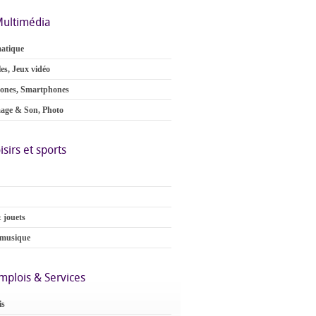
ultimédia
atique
es, Jeux vidéo
ones, Smartphones
age & Son, Photo
isirs et sports
 jouets
 musique
mplois & Services
is