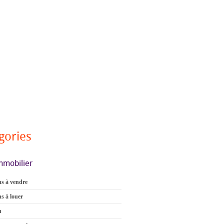
gories
mmobilier
s à vendre
s à louer
n