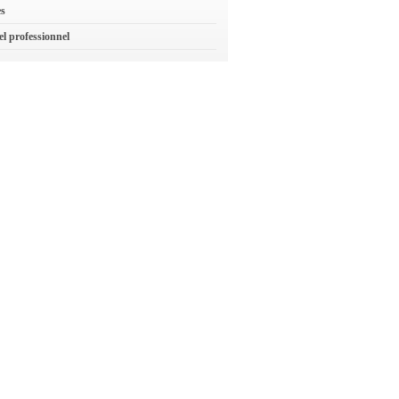
es
el professionnel