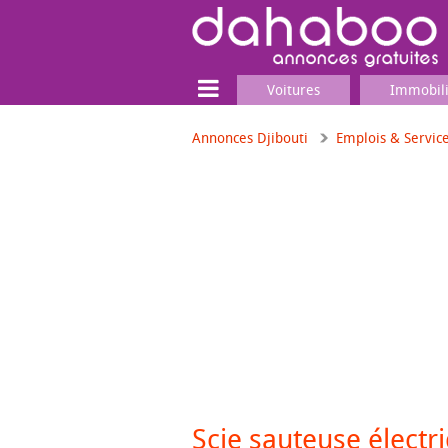
Voitures
Immobil
Annonces Djibouti
Emplois & Servic
Terrain
Locaux commerciaux
Emplois & Services
Emplois
Services
Matériel professionnel
Scie sauteuse élect