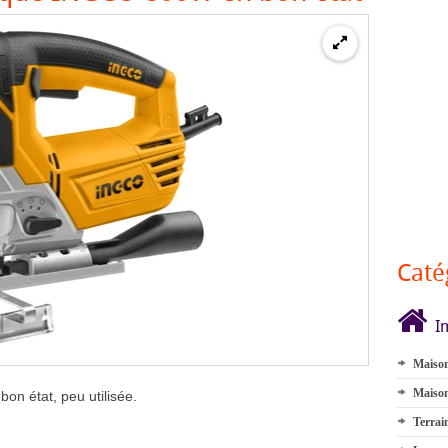
Caté
I
Maison
Maison
on état, peu utilisée.
Terrai