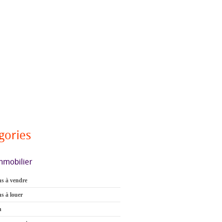
gories
mmobilier
s à vendre
s à louer
n