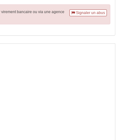
r virement
bancaire
ou via une agence
Signaler un abus