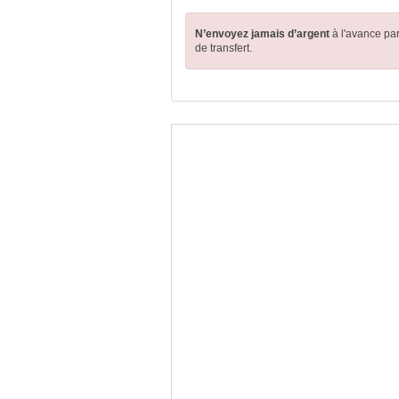
N’envoyez jamais d’argent
à l'avance pa
de transfert.