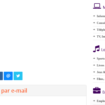
M
Inform
Consol
Téléph
TV, Im
Lo
Sports
Livres
Jeux &
Films,
par e-mail
E
Emplo