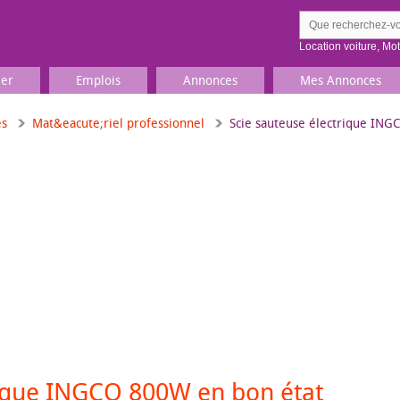
Location voiture
,
Mo
ier
Emplois
Annonces
Mes Annonces
es
Mat&eacute;riel professionnel
Scie sauteuse électrique ING
Comment ç
Prenez une jolie photo du
Décrivez 
TV, Image & Son, Photo
Loisirs et sports
Sports
,
Livres
Jeux & jouets
Films, musique
rique INGCO 800W en bon état