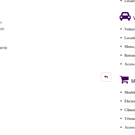
Locau
n
 mm
Voitur
Locati
Motos,
erie
Batea
Accesso
M
Meuble
Électr
Climat
Vêteme
Access