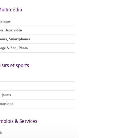
ultimédia
atique
es, Jeux vidéo
ones, Smartphones
age & Son, Photo
isirs et sports
 jouets
 musique
mplois & Services
is