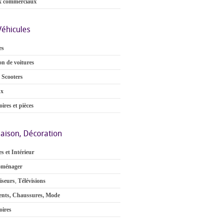
x commerciaux
Véhicules
es
on de voitures
 Scooters
ux
ires et pièces
aison, Décoration
s et Intérieur
oménager
iseurs
,
Télévisions
nts, Chaussures, Mode
oires