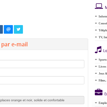
M
Inform
Consol
Téléph
TV, Im
par e-mail
Lo
Sports
Livres
Jeux &
Films,
E
Emplo