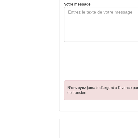
Votre message
N’envoyez jamais d’argent
à l'avance pa
de transfert.