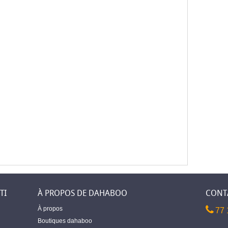
TI
À PROPOS DE DAHABOO
CONT
À propos
77 
Boutiques dahaboo