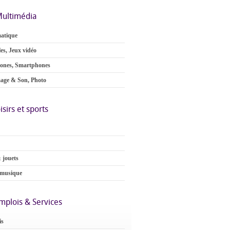
ultimédia
atique
es, Jeux vidéo
ones, Smartphones
age & Son, Photo
isirs et sports
 jouets
 musique
mplois & Services
is