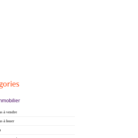
gories
mmobilier
s à vendre
s à louer
n