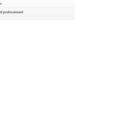
es
el professionnel