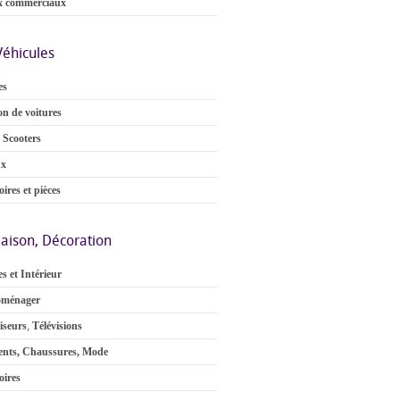
x commerciaux
Véhicules
es
on de voitures
 Scooters
ux
ires et pièces
aison, Décoration
s et Intérieur
oménager
iseurs
,
Télévisions
nts, Chaussures, Mode
oires