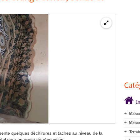
Caté
I
Maison
Maison
Terrai
ésente quelques déchirures et taches au niveau de la
idéal pour un projet de rénovation.