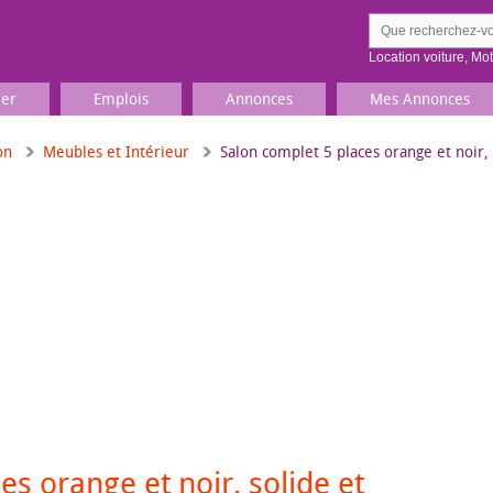
Location voiture
,
Mo
ier
Emplois
Annonces
Mes Annonces
on
Meubles et Intérieur
Salon complet 5 places orange et noir, 
Comment ç
Prenez une jolie photo du
Décrivez 
TV, Image & Son, Photo
Loisirs et sports
Sports
,
Livres
Jeux & jouets
Films, musique
es orange et noir, solide et