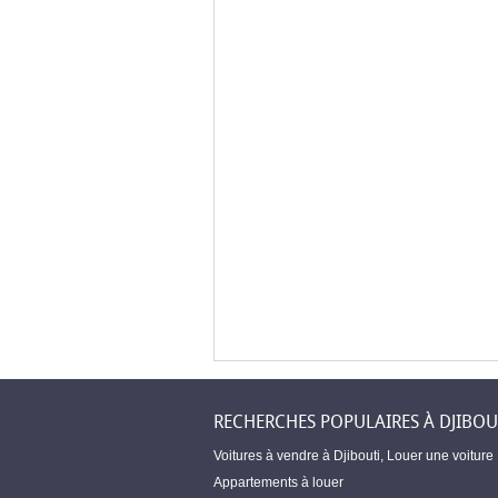
RECHERCHES POPULAIRES À DJIBOU
Voitures à vendre à Djibouti
,
Louer une voiture
Appartements à louer