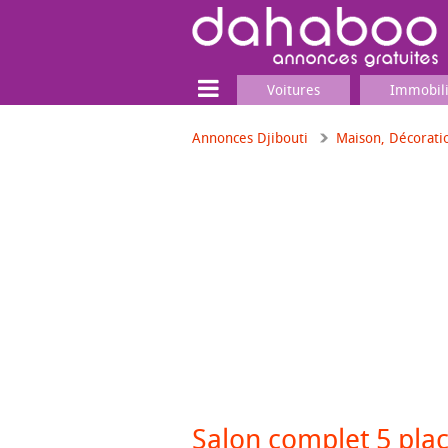
Voitures
Immobil
Annonces Djibouti
Maison, Décorati
Terrain
Locaux commerciaux
Emplois & Services
Emplois
Services
Matériel professionnel
Salon complet 5 plac