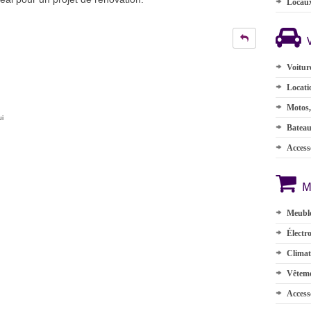
Locau
Voitur
Locati
Motos,
ui
Batea
Accesso
M
Meuble
Électr
Climat
Vêteme
Access