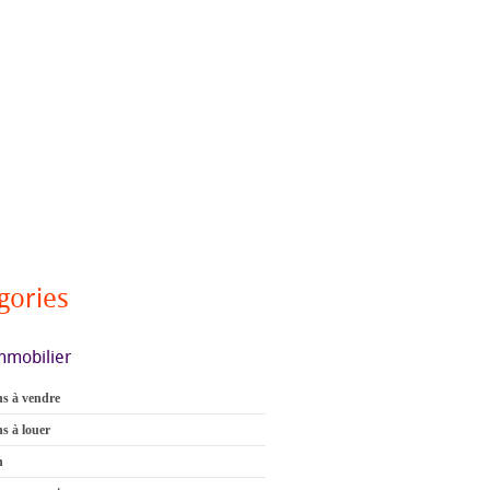
gories
mmobilier
s à vendre
s à louer
n