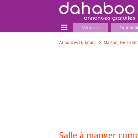
Voitures
Immobil
Annonces Djibouti
Maison, Décorati
Terrain
Locaux commerciaux
Emplois & Services
Emplois
Services
Matériel professionnel
Salle à manger comp