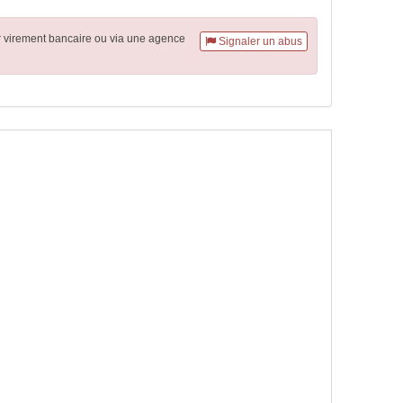
r virement
bancaire
ou via une agence
Signaler un abus