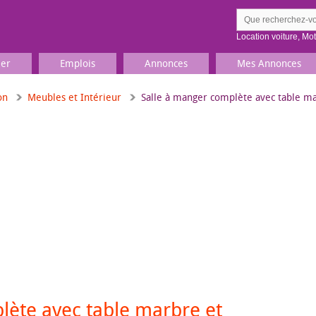
Location voiture
,
Mo
ier
Emplois
Annonces
Mes Annonces
on
Meubles et Intérieur
Salle à manger complète avec table ma
Comment ç
Prenez une jolie photo du
Décrivez 
TV, Image & Son, Photo
Loisirs et sports
Sports
,
Livres
Jeux & jouets
Films, musique
lète avec table marbre et