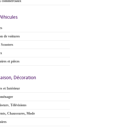
x commerciaux
Véhicules
es
on de voitures
 Scooters
ux
ires et pièces
aison, Décoration
s et Intérieur
oménager
iseurs
,
Télévisions
nts, Chaussures, Mode
oires