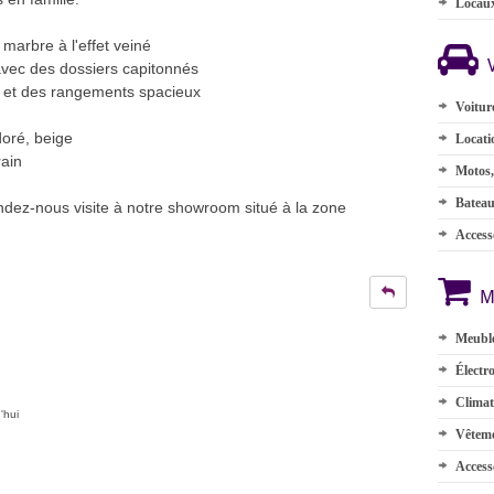
Locau
marbre à l'effet veiné
 avec des dossiers capitonnés
és et des rangements spacieux
Voitur
doré, beige
Locati
rain
Motos,
Batea
ndez-nous visite à notre showroom situé à la zone
Accesso
M
Meuble
Électr
Climat
'hui
Vêteme
Access