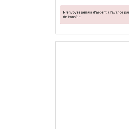
N’envoyez jamais d’argent
à l'avance pa
de transfert.