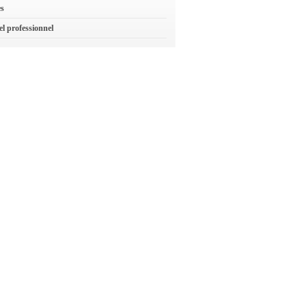
es
el professionnel