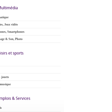
ultimédia
atique
es, Jeux vidéo
ones, Smartphones
age & Son, Photo
isirs et sports
 jouets
 musique
mplois & Services
is