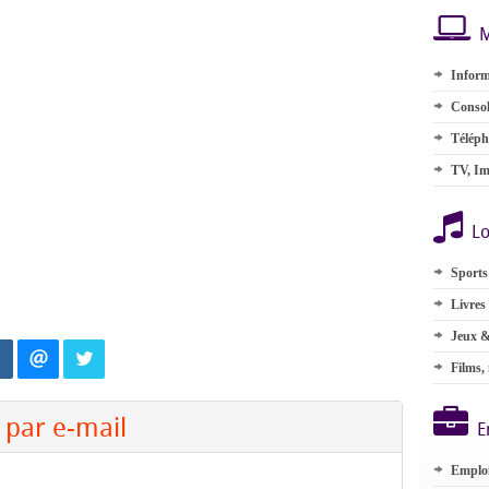
M
Inform
Consol
Téléph
TV, Im
Lo
Sports
Livres
Jeux &
Films,
par e-mail
E
Emplo