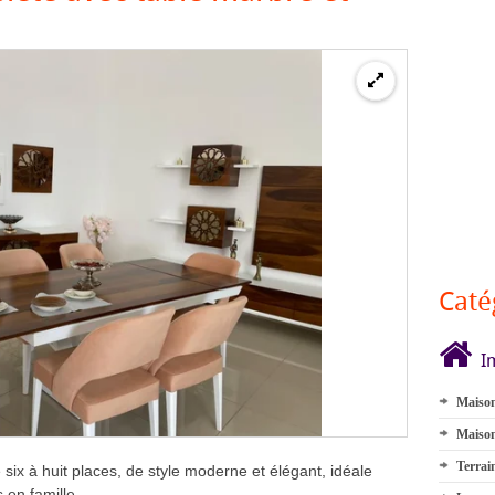
Caté
I
Maison
Maison
Terrai
six à huit places, de style moderne et élégant, idéale
 en famille.