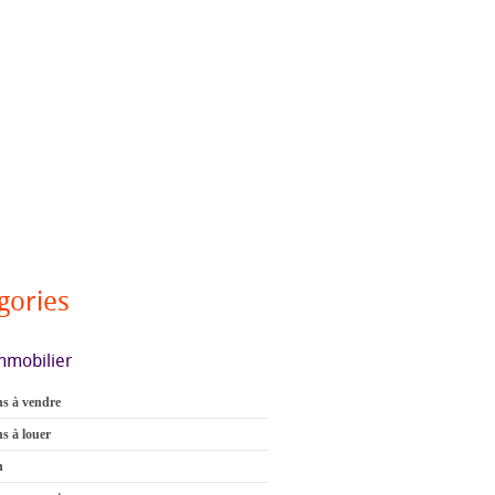
gories
mmobilier
s à vendre
s à louer
n