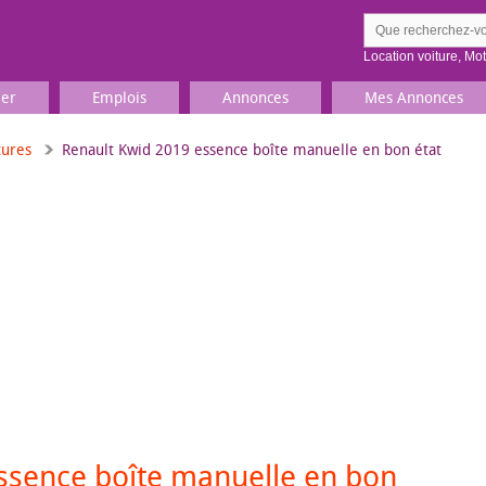
Location voiture
,
Mo
ier
Emplois
Annonces
Mes Annonces
tures
Renault Kwid 2019 essence boîte manuelle en bon état
Comment ç
Prenez une jolie photo du
Décrivez 
TV, Image & Son, Photo
Loisirs et sports
Sports
,
Livres
Jeux & jouets
Films, musique
ssence boîte manuelle en bon