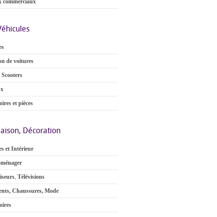
x commerciaux
Véhicules
es
on de voitures
 Scooters
ux
ires et pièces
aison, Décoration
s et Intérieur
oménager
iseurs
,
Télévisions
nts, Chaussures, Mode
oires