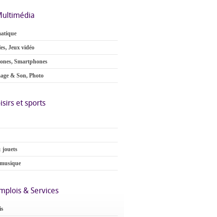
ultimédia
atique
es, Jeux vidéo
ones, Smartphones
age & Son, Photo
isirs et sports
 jouets
 musique
mplois & Services
is