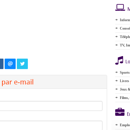
M
Inform
Consol
Téléph
TV, Im
Lo
Sports
par e-mail
Livres
Jeux &
Films,
E
Emplo