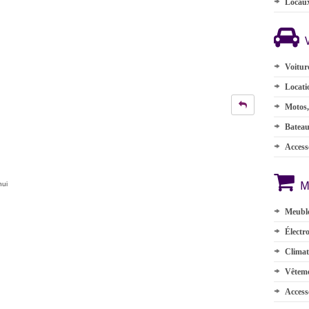
Locau
Voitur
Locati
Motos,
Batea
Accesso
M
hui
Meuble
Électr
Climat
Vêteme
Access