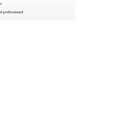
es
el professionnel