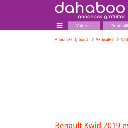
Voitures
Immobil
Annonces Djibouti
Véhicules
Voi
Terrain
Locaux commerciaux
Emplois & Services
Emplois
Services
Matériel professionnel
Renault Kwid 2019 e