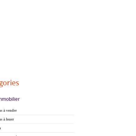
gories
mmobilier
s à vendre
s à louer
n