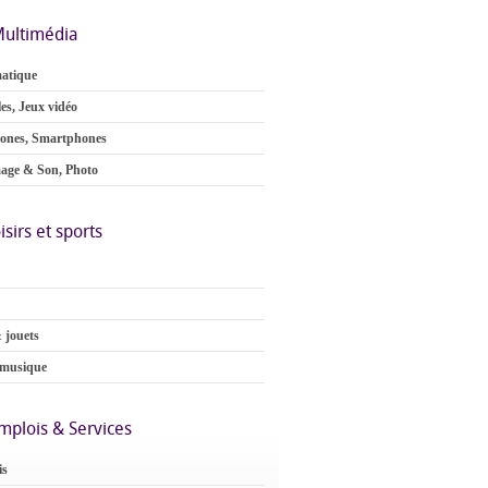
ultimédia
atique
es, Jeux vidéo
ones, Smartphones
age & Son, Photo
isirs et sports
 jouets
 musique
mplois & Services
is