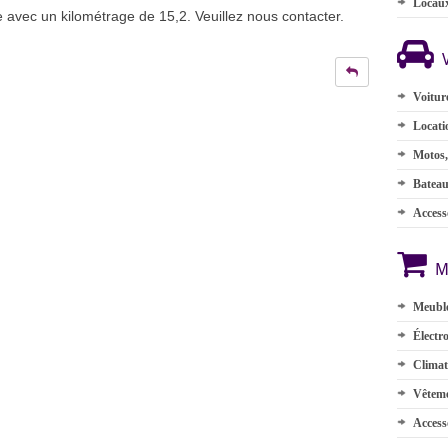
Locau
avec un kilométrage de 15,2. Veuillez nous contacter.
Voitur
Locati
Motos,
Batea
Accesso
M
Meuble
Électr
Climat
Vêteme
Access