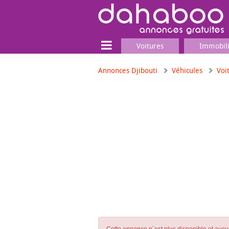
Voitures
Immobil
Annonces Djibouti
Véhicules
Voi
Terrain
Locaux commerciaux
Emplois & Services
Emplois
Services
Matériel professionnel