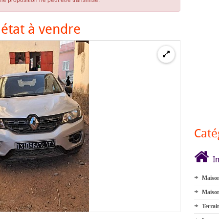
ne proposition ne peut être transmise.
 état à vendre
Caté
I
Maison
Maison
Terrai