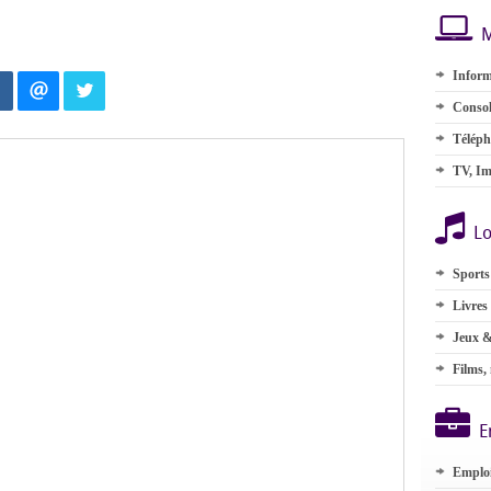
M
Inform
Consol
Téléph
TV, Im
Lo
Sports
Livres
Jeux &
Films,
E
Emplo