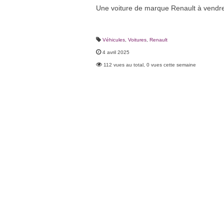
Une voiture de marque Renault à vendre 
Véhicules
,
Voitures
,
Renault
4 avril 2025
112 vues au total, 0 vues cette semaine