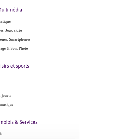
ultimédia
atique
es, Jeux vidéo
ones, Smartphones
age & Son, Photo
isirs et sports
 jouets
 musique
mplois & Services
is