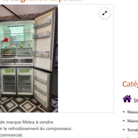
Caté
I
Maison
Maison
s de marque Midea à vendre.
r le refroidissement du compresseur.
Terrai
commercial.