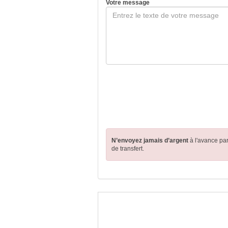
Votre message
N’envoyez jamais d’argent
à l'avance pa
de transfert.