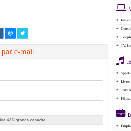
M
Inform
Consol
Téléph
TV, Im
par e-mail
Lo
Sports
Livres
Jeux &
Films,
E
Emplo