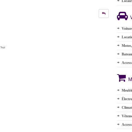
Locau
Voitur
Locati
Motos,
'hui
Batea
Accesso
M
Meuble
Électr
Climat
Vêteme
Access