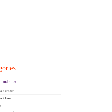
gories
mmobilier
s à vendre
s à louer
n