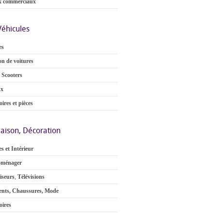
x commerciaux
Véhicules
es
on de voitures
 Scooters
ux
ires et pièces
aison, Décoration
s et Intérieur
oménager
iseurs
,
Télévisions
nts, Chaussures, Mode
oires