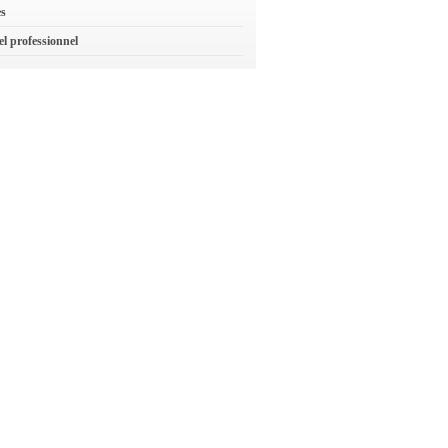
es
el professionnel