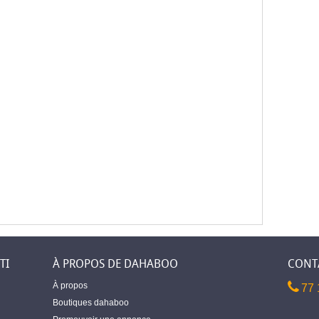
TI
À PROPOS DE DAHABOO
CONT
À propos
77 
Boutiques dahaboo