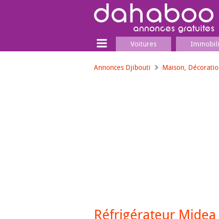
Voitures
Immobil
Annonces Djibouti
Maison, Décorati
Terrain
Locaux commerciaux
Emplois & Services
Emplois
Services
Matériel professionnel
Réfrigérateur Midea