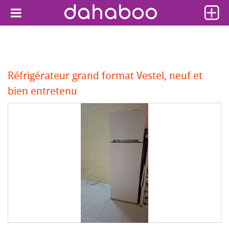
Réfrigérateur grand format Vestel, neuf et
bien entretenu